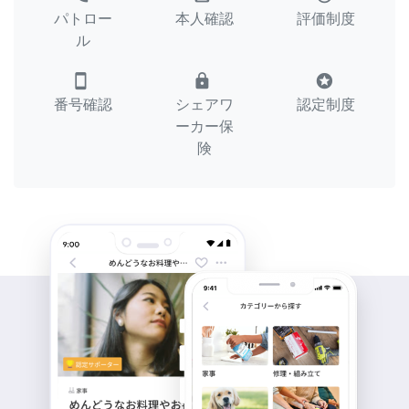
パトロー
本人確認
評価制度
ル
smartphone
lock
stars
番号確認
シェアワ
認定制度
ーカー保
険