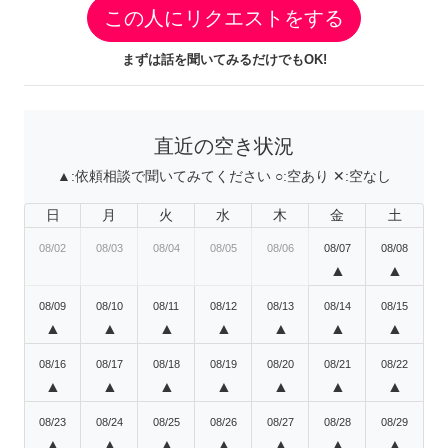
この人にリクエストをする
まずは話を聞いてみるだけでもOK!
直近の空き状況
▲:
依頼相談で聞いてみてください
○:
空あり
✕:
空なし
日
月
火
水
木
金
土
08/02
08/03
08/04
08/05
08/06
08/07
08/08
▲
▲
08/09
08/10
08/11
08/12
08/13
08/14
08/15
▲
▲
▲
▲
▲
▲
▲
08/16
08/17
08/18
08/19
08/20
08/21
08/22
▲
▲
▲
▲
▲
▲
▲
08/23
08/24
08/25
08/26
08/27
08/28
08/29
▲
▲
▲
▲
▲
▲
▲