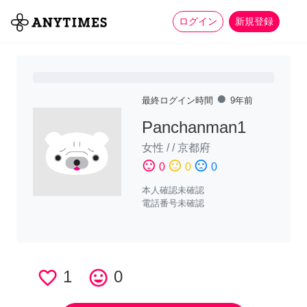
more_horiz
全て
修理・組立
家事
ログイン
新規登録
fiber_manual_record
最終ログイン時間
9年前
Panchanman1
女性
/
/
京都府
sentiment_satisfied
sentiment_neutral
sentiment_dissatisfied
0
0
0
本人確認未確認
電話番号未確認
favorite_border
1
tag_faces
0