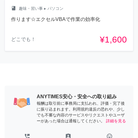
class
趣味・習い事
▸ パソコン
作ります☆エクセルVBAで作業の効率化
¥1,600
どこでも！
ANYTIMES安心・安全への取り組み
報酬は取引前に事務局に支払われ、評価・完了後
に振り込まれます。利用規約違反の恐れや、少し
でも不審な内容のサービスやリクエストやユーザ
ーがあった場合は通報してください。
詳細を見る
perm_phone_msg
assignment_ind
tag_faces