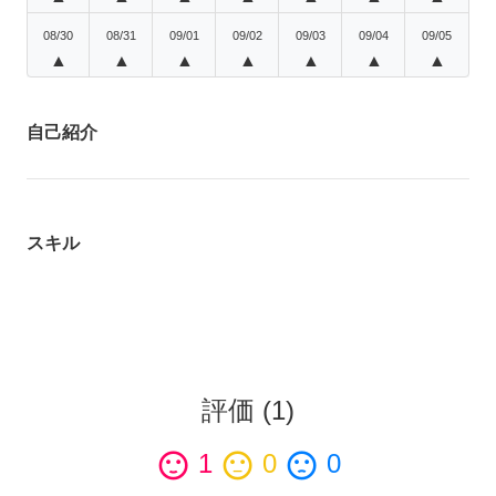
08/30
08/31
09/01
09/02
09/03
09/04
09/05
▲
▲
▲
▲
▲
▲
▲
自己紹介
スキル
評価
(
1
)
sentiment_satisfied
1
sentiment_neutral
0
sentiment_dissatisfied
0