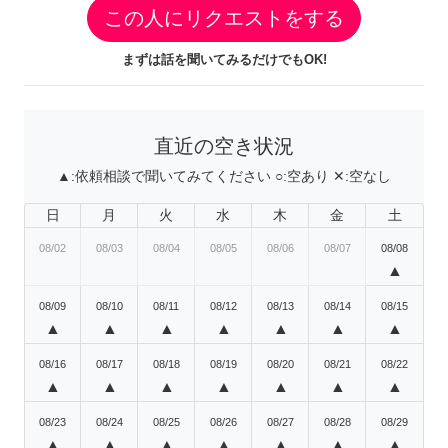
この人にリクエストをする
まずは話を聞いてみるだけでもOK!
直近の空き状況
▲:
依頼相談で聞いてみてください
○:
空あり
✕:
空なし
日
月
火
水
木
金
土
08/02
08/03
08/04
08/05
08/06
08/07
08/08
▲
08/09
08/10
08/11
08/12
08/13
08/14
08/15
▲
▲
▲
▲
▲
▲
▲
08/16
08/17
08/18
08/19
08/20
08/21
08/22
▲
▲
▲
▲
▲
▲
▲
08/23
08/24
08/25
08/26
08/27
08/28
08/29
▲
▲
▲
▲
▲
▲
▲