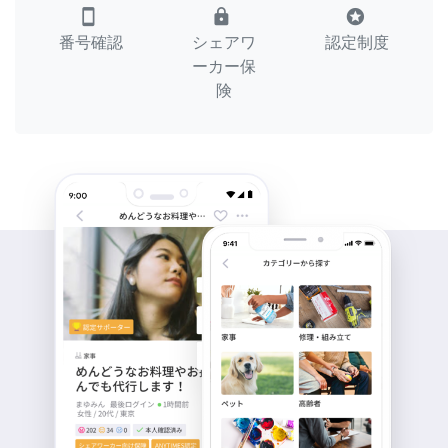
smartphone
lock
stars
番号確認
シェアワ
認定制度
ーカー保
険