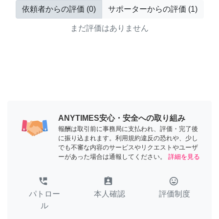
依頼者からの評価
(
0
)
サポーターからの評価
(
1
)
まだ評価はありません
ANYTIMES安心・安全への取り組み
報酬は取引前に事務局に支払われ、評価・完了後
に振り込まれます。利用規約違反の恐れや、少し
でも不審な内容のサービスやリクエストやユーザ
ーがあった場合は通報してください。
詳細を見る
perm_phone_msg
assignment_ind
tag_faces
パトロー
本人確認
評価制度
ル