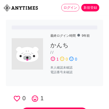
more_horiz
全て
修理・組立
家事
ログイン
新規登録
fiber_manual_record
最終ログイン時間
9年前
かんち
/
/
sentiment_satisfied
sentiment_neutral
sentiment_dissatisfied
1
0
0
本人確認未確認
電話番号未確認
favorite_border
0
tag_faces
1