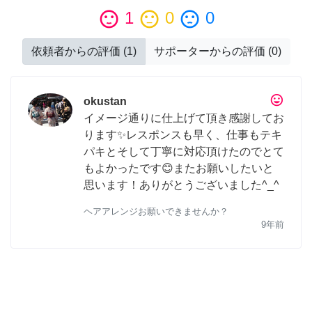
sentiment_satisfied
1
sentiment_neutral
0
sentiment_dissatisfied
0
依頼者からの評価
(
1
)
サポーターからの評価
(
0
)
tag_faces
okustan
イメージ通りに仕上げて頂き感謝してお
ります✨レスポンスも早く、仕事もテキ
パキとそして丁寧に対応頂けたのでとて
もよかったです😊またお願いしたいと
思います！ありがとうございました^_^
ヘアアレンジお願いできませんか？
9年前