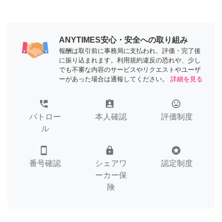
ANYTIMES安心・安全への取り組み
報酬は取引前に事務局に支払われ、評価・完了後
に振り込まれます。利用規約違反の恐れや、少し
でも不審な内容のサービスやリクエストやユーザ
ーがあった場合は通報してください。
詳細を見る
perm_phone_msg
assignment_ind
tag_faces
パトロー
本人確認
評価制度
ル
smartphone
lock
stars
番号確認
シェアワ
認定制度
ーカー保
険