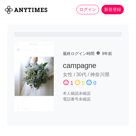
more_horiz
全て
修理・組立
家事
ログイン
新規登録
fiber_manual_record
最終ログイン時間
9年前
campagne
女性
/
30代
/
神奈川県
sentiment_satisfied
sentiment_neutral
sentiment_dissatisfied
1
0
0
本人確認未確認
電話番号未確認