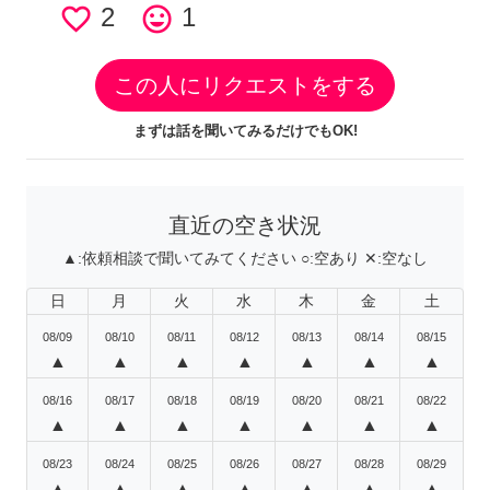
favorite_border
2
tag_faces
1
この人にリクエストをする
まずは話を聞いてみるだけでもOK!
直近の空き状況
▲:
依頼相談で聞いてみてください
○:
空あり
✕:
空なし
日
月
火
水
木
金
土
08/09
08/10
08/11
08/12
08/13
08/14
08/15
▲
▲
▲
▲
▲
▲
▲
08/16
08/17
08/18
08/19
08/20
08/21
08/22
▲
▲
▲
▲
▲
▲
▲
08/23
08/24
08/25
08/26
08/27
08/28
08/29
▲
▲
▲
▲
▲
▲
▲