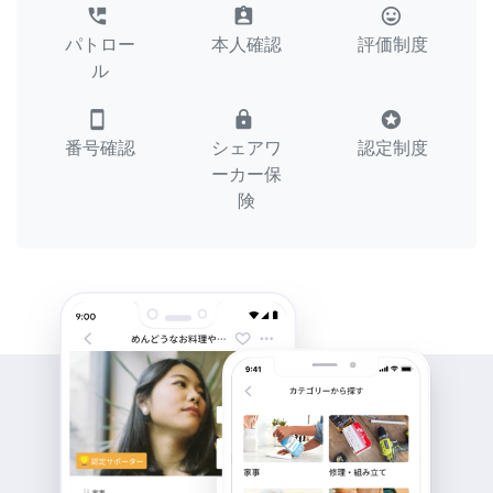
perm_phone_msg
assignment_ind
tag_faces
パトロー
本人確認
評価制度
ル
smartphone
lock
stars
番号確認
シェアワ
認定制度
ーカー保
険