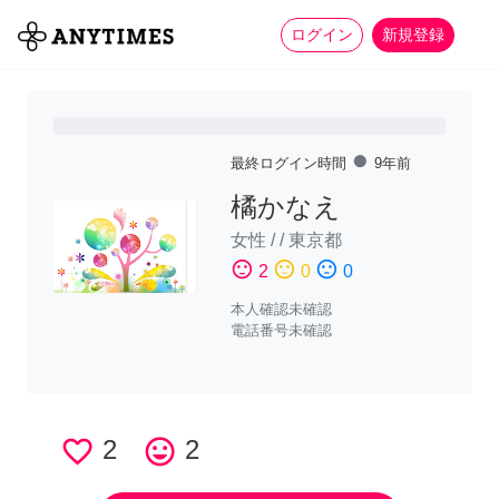
more_horiz
全て
修理・組立
家事
ログイン
新規登録
fiber_manual_record
最終ログイン時間
9年前
橘かなえ
女性
/
/
東京都
sentiment_satisfied
sentiment_neutral
sentiment_dissatisfied
2
0
0
本人確認未確認
電話番号未確認
favorite_border
2
tag_faces
2