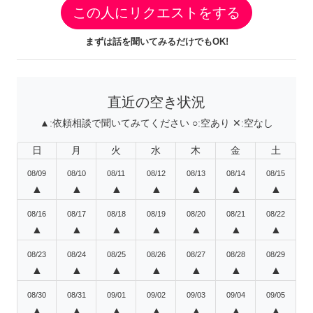
この人にリクエストをする
まずは話を聞いてみるだけでもOK!
直近の空き状況
▲:
依頼相談で聞いてみてください
○:
空あり
✕:
空なし
日
月
火
水
木
金
土
08/09
08/10
08/11
08/12
08/13
08/14
08/15
▲
▲
▲
▲
▲
▲
▲
08/16
08/17
08/18
08/19
08/20
08/21
08/22
▲
▲
▲
▲
▲
▲
▲
08/23
08/24
08/25
08/26
08/27
08/28
08/29
▲
▲
▲
▲
▲
▲
▲
08/30
08/31
09/01
09/02
09/03
09/04
09/05
▲
▲
▲
▲
▲
▲
▲