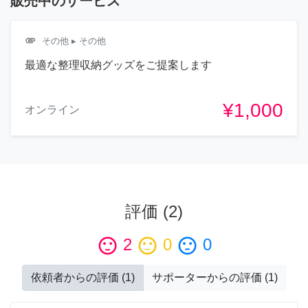
販売中のサービス
attachment
その他
▸ その他
最適な整理収納グッズをご提案します
¥1,000
オンライン
評価
(
2
)
sentiment_satisfied
2
sentiment_neutral
0
sentiment_dissatisfied
0
依頼者からの評価
(
1
)
サポーターからの評価
(
1
)