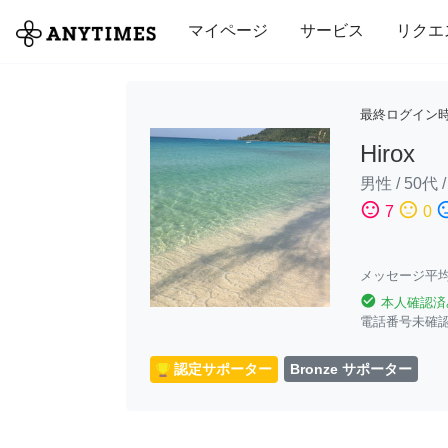
全て
修理・組立
家事
引っ越し
マイページ
サービス
リクエ
最終ログイン
Hirox
男性
/
50代
sentiment_satisfied
sentiment_neutral
sentiment_di
7
0
メッセージ平均
check_circle
本人確認済
電話番号未確
認定サポーター
Bronze サポーター