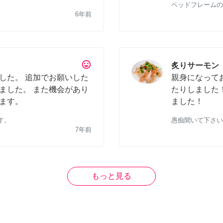
ベッドフレームの
6年前
tag_faces
炙りサーモン
した。 追加でお願いした
親身になって
ました。 また機会があり
たりしました
ます。
ました！
す。
愚痴聞いて下さい
7年前
もっと見る