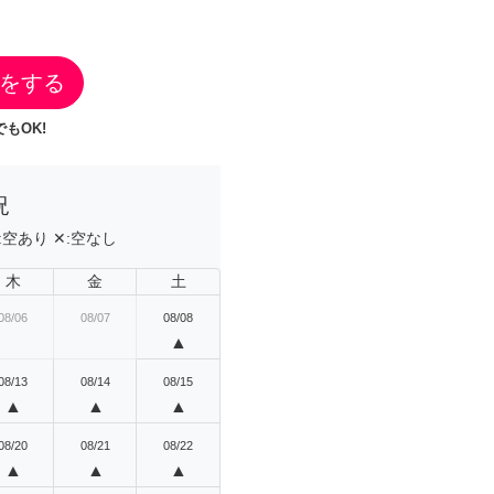
をする
もOK!
況
:
空あり
✕:
空なし
木
金
土
08/06
08/07
08/08
▲
08/13
08/14
08/15
▲
▲
▲
08/20
08/21
08/22
▲
▲
▲