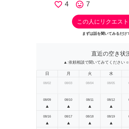
favorite_border
4
tag_faces
7
この人にリクエスト
まずは話を聞いてみるだけで
直近の空き状
▲:
依頼相談で聞いてみてください
○
日
月
火
水
08/02
08/03
08/04
08/05
08/09
08/10
08/11
08/12
▲
▲
▲
▲
08/16
08/17
08/18
08/19
▲
▲
▲
▲