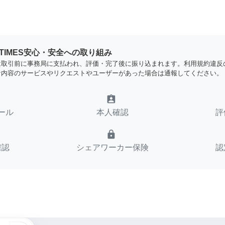
YTIMES安心・安全への取り組み
は取引前に事務局に支払われ、評価・完了後に振り込まれます。利用規約違反
な内容のサービスやリクエストやユーザーがあった場合は通報してください。
assignment_ind
ール
本人確認
評
lock
確認
シェアワーカー保険
認