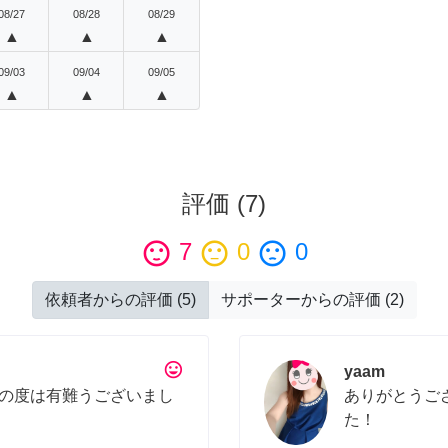
08/27
08/28
08/29
▲
▲
▲
09/03
09/04
09/05
▲
▲
▲
評価
(
7
)
sentiment_satisfied
7
sentiment_neutral
0
sentiment_dissatisfied
0
依頼者からの評価
(
5
)
サポーターからの評価
(
2
)
tag_faces
yaam
の度は有難うございまし
ありがとうご
た！