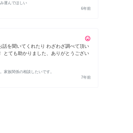
み運んでほしい
6年前
tag_faces
お話を聞いてくれたり わざわざ調べて頂い
！ とても助かりました、ありがとうござい
。家族関係の相談したいです。
7年前