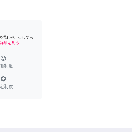
の恐れや、少しでも
詳細を見る
tag_faces
価制度
stars
定制度