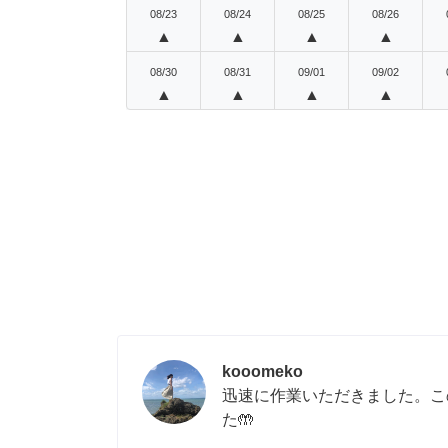
08/23
08/24
08/25
08/26
▲
▲
▲
▲
08/30
08/31
09/01
09/02
▲
▲
▲
▲
kooomeko
迅速に作業いただきました。こ
た🤲