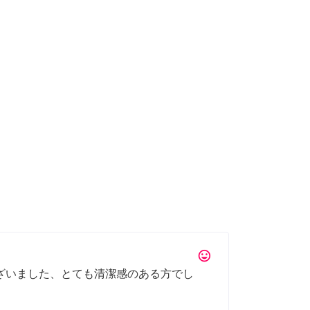
tag_faces
ざいました、とても清潔感のある方でし