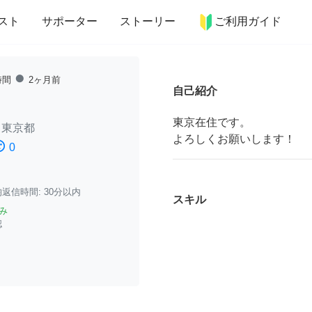
more_horiz
インテリア
趣味・習い事
ペット
料理
スト
サポーター
ストーリー
ご利用ガイド
fiber_manual_record
時間
2ヶ月前
自己紹介
東京在住です。
/
東京都
よろしくお願いします！
ssatisfied
0
返信時間: 30分以内
スキル
み
認