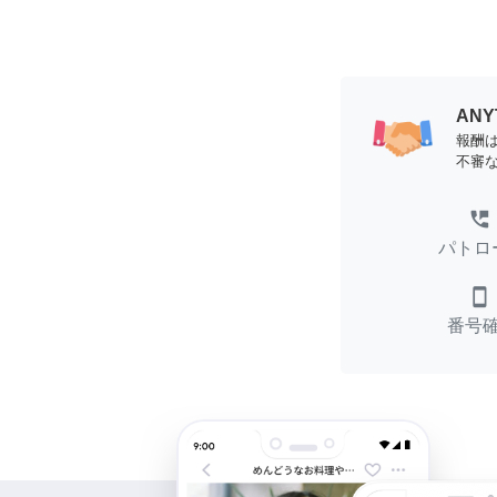
AN
報酬
不審
perm_phone_msg
パトロ
smartphone
番号