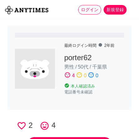
more_horiz
全て
修理・組立
家事
ログイン
新規登録
fiber_manual_record
最終ログイン時間
2年前
porter62
男性
/
50代
/
千葉県
sentiment_satisfied
sentiment_neutral
sentiment_dissatisfied
4
0
0
check_circle
本人確認済み
電話番号未確認
favorite_border
2
tag_faces
4