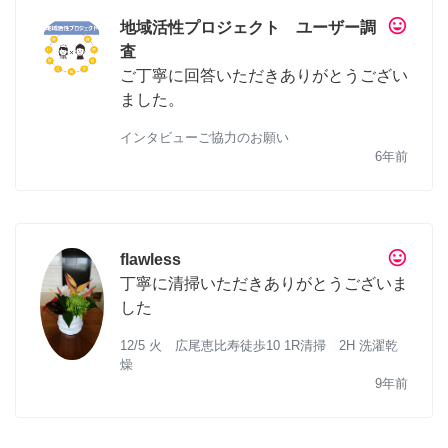
tag_faces
地域活性プロジェクト ユーザー調
査
ご丁寧に回答いただきありがとうござい
ました。
インタビューご協力のお願い
6年前
tag_faces
flawless
丁寧に清掃いただきありがとうございま
した
12/5 火 広尾恵比寿徒歩10 1R清掃 2H 洗濯乾
燥
9年前