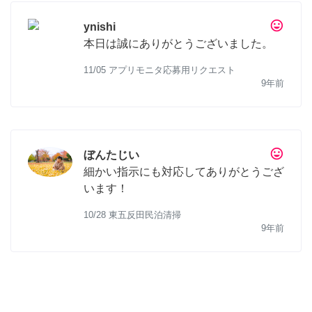
tag_faces
ynishi
本日は誠にありがとうございました。
11/05 アプリモニタ応募用リクエスト
9年前
tag_faces
ぼんたじい
細かい指示にも対応してありがとうござ
います！
10/28 東五反田民泊清掃
9年前