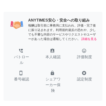
ANYTIMES安心・安全への取り組み
報酬は取引前に事務局に支払われ、評価・完了後
に振り込まれます。利用規約違反の恐れや、少し
でも不審な内容のサービスやリクエストやユーザ
ーがあった場合は通報してください。
詳細を見る
perm_phone_msg
assignment_ind
tag_faces
パトロー
本人確認
評価制度
ル
smartphone
lock
stars
番号確認
シェアワ
認定制度
ーカー保
険