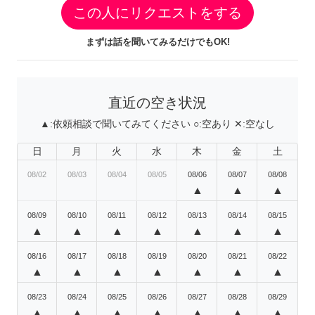
この人にリクエストをする
まずは話を聞いてみるだけでもOK!
直近の空き状況
▲:
依頼相談で聞いてみてください
○:
空あり
✕:
空なし
日
月
火
水
木
金
土
08/02
08/03
08/04
08/05
08/06
08/07
08/08
▲
▲
▲
08/09
08/10
08/11
08/12
08/13
08/14
08/15
▲
▲
▲
▲
▲
▲
▲
08/16
08/17
08/18
08/19
08/20
08/21
08/22
▲
▲
▲
▲
▲
▲
▲
08/23
08/24
08/25
08/26
08/27
08/28
08/29
▲
▲
▲
▲
▲
▲
▲