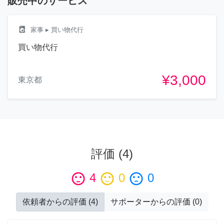
販売中のサービス
local_laundry_service
家事
▸ 買い物代行
買い物代行
¥3,000
東京都
評価
(
4
)
sentiment_satisfied
4
sentiment_neutral
0
sentiment_dissatisfied
0
依頼者からの評価
(
4
)
サポーターからの評価
(
0
)