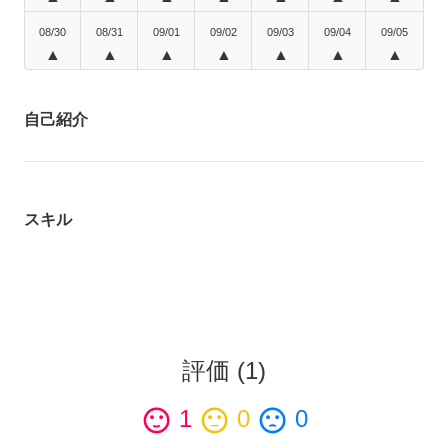
08/30
08/31
09/01
09/02
09/03
09/04
09/05
▲
▲
▲
▲
▲
▲
▲
自己紹介
スキル
評価
(
1
)
sentiment_satisfied
1
sentiment_neutral
0
sentiment_dissatisfied
0