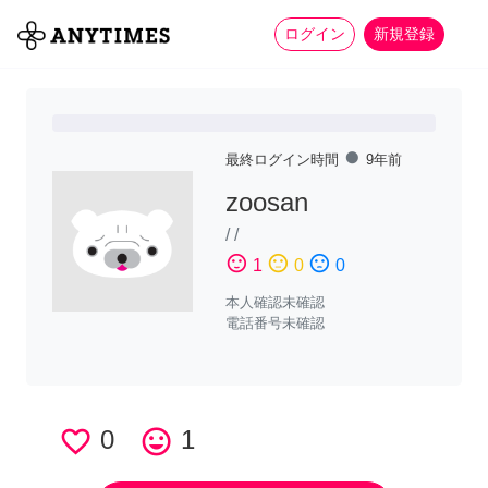
more_horiz
全て
修理・組立
家事
ログイン
新規登録
fiber_manual_record
最終ログイン時間
9年前
zoosan
/
/
sentiment_satisfied
sentiment_neutral
sentiment_dissatisfied
1
0
0
本人確認未確認
電話番号未確認
favorite_border
0
tag_faces
1