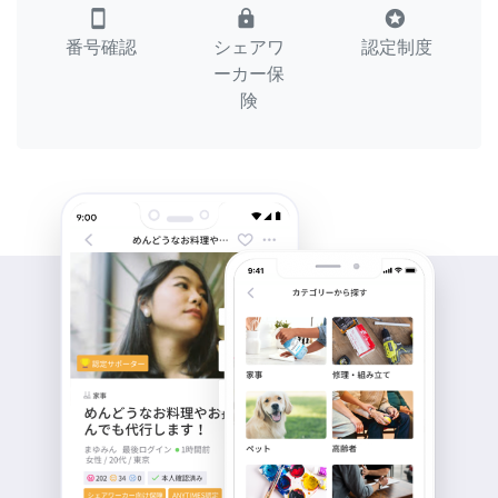
smartphone
lock
stars
番号確認
シェアワ
認定制度
ーカー保
険