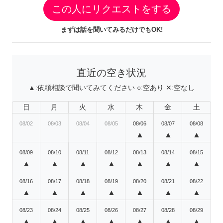
この人にリクエストをする
まずは話を聞いてみるだけでもOK!
直近の空き状況
▲:
依頼相談で聞いてみてください
○:
空あり
✕:
空なし
日
月
火
水
木
金
土
08/02
08/03
08/04
08/05
08/06
08/07
08/08
▲
▲
▲
08/09
08/10
08/11
08/12
08/13
08/14
08/15
▲
▲
▲
▲
▲
▲
▲
08/16
08/17
08/18
08/19
08/20
08/21
08/22
▲
▲
▲
▲
▲
▲
▲
08/23
08/24
08/25
08/26
08/27
08/28
08/29
▲
▲
▲
▲
▲
▲
▲