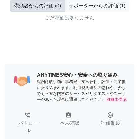
依頼者からの評価
(
0
)
サポーターからの評価
(
1
)
まだ評価はありません
ANYTIMES安心・安全への取り組み
報酬は取引前に事務局に支払われ、評価・完了後
に振り込まれます。利用規約違反の恐れや、少し
でも不審な内容のサービスやリクエストやユーザ
ーがあった場合は通報してください。
詳細を見る
perm_phone_msg
assignment_ind
tag_faces
パトロー
本人確認
評価制度
ル