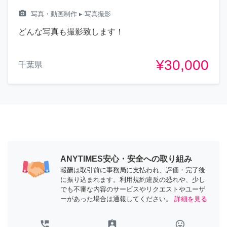
camera_alt
写真・動画制作
▸ 写真撮影
どんな写真も撮影致します！
¥30,000
千葉県
ANYTIMES安心・安全への取り組み
報酬は取引前に事務局に支払われ、評価・完了後
に振り込まれます。利用規約違反の恐れや、少し
でも不審な内容のサービスやリクエストやユーザ
ーがあった場合は通報してください。
詳細を見る
perm_phone_msg
assignment_ind
tag_faces