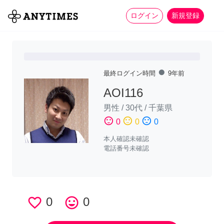
more_horiz
全て
修理・組立
家事
ログイン
新規登録
fiber_manual_record
最終ログイン時間
9年前
AOI116
男性
/
30代
/
千葉県
sentiment_satisfied
sentiment_neutral
sentiment_dissatisfied
0
0
0
本人確認未確認
電話番号未確認
favorite_border
0
tag_faces
0