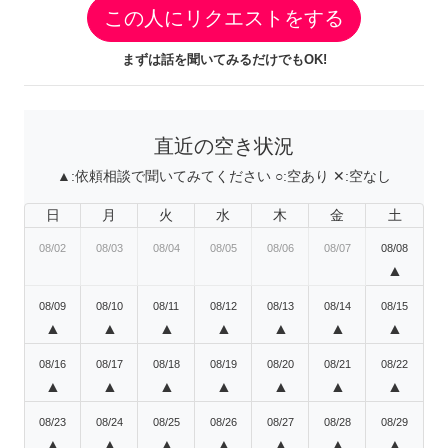
この人にリクエストをする
まずは話を聞いてみるだけでもOK!
直近の空き状況
▲:
依頼相談で聞いてみてください
○:
空あり
✕:
空なし
日
月
火
水
木
金
土
08/02
08/03
08/04
08/05
08/06
08/07
08/08
▲
08/09
08/10
08/11
08/12
08/13
08/14
08/15
▲
▲
▲
▲
▲
▲
▲
08/16
08/17
08/18
08/19
08/20
08/21
08/22
▲
▲
▲
▲
▲
▲
▲
08/23
08/24
08/25
08/26
08/27
08/28
08/29
▲
▲
▲
▲
▲
▲
▲