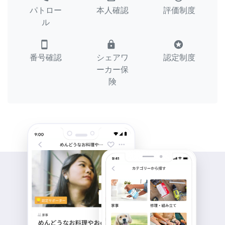
パトロー
本人確認
評価制度
ル
smartphone
lock
stars
番号確認
シェアワ
認定制度
ーカー保
険