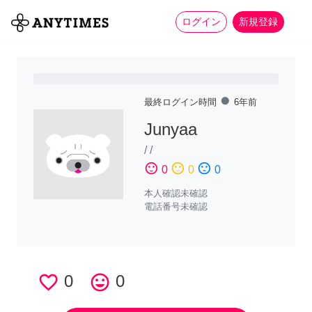
more_horiz
全て
修理・組立
家事
ログイン
新規登録
fiber_manual_record
最終ログイン時間
6年前
Junyaa
/
/
sentiment_satisfied
sentiment_neutral
sentiment_dissatisfied
0
0
0
本人確認未確認
電話番号未確認
favorite_border
0
tag_faces
0