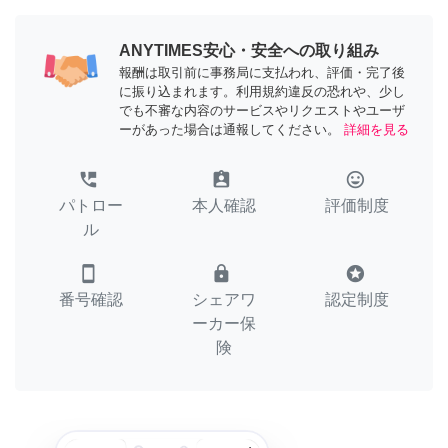
ANYTIMES安心・安全への取り組み
報酬は取引前に事務局に支払われ、評価・完了後
に振り込まれます。利用規約違反の恐れや、少し
でも不審な内容のサービスやリクエストやユーザ
ーがあった場合は通報してください。
詳細を見る
perm_phone_msg
assignment_ind
tag_faces
パトロー
本人確認
評価制度
ル
smartphone
lock
stars
番号確認
シェアワ
認定制度
ーカー保
険