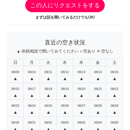
この人にリクエストをする
まずは話を聞いてみるだけでもOK!
直近の空き状況
▲:
依頼相談で聞いてみてください
○:
空あり
✕:
空なし
日
月
火
水
木
金
土
08/09
08/10
08/11
08/12
08/13
08/14
08/15
▲
▲
▲
▲
▲
▲
▲
08/16
08/17
08/18
08/19
08/20
08/21
08/22
▲
▲
▲
▲
▲
▲
▲
08/23
08/24
08/25
08/26
08/27
08/28
08/29
▲
▲
▲
▲
▲
▲
▲
08/30
08/31
09/01
09/02
09/03
09/04
09/05
▲
▲
▲
▲
▲
▲
▲