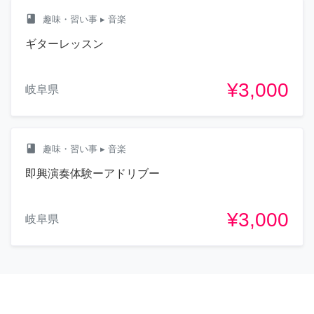
class
趣味・習い事
▸ 音楽
ギターレッスン
¥3,000
岐阜県
class
趣味・習い事
▸ 音楽
即興演奏体験ーアドリブー
¥3,000
岐阜県