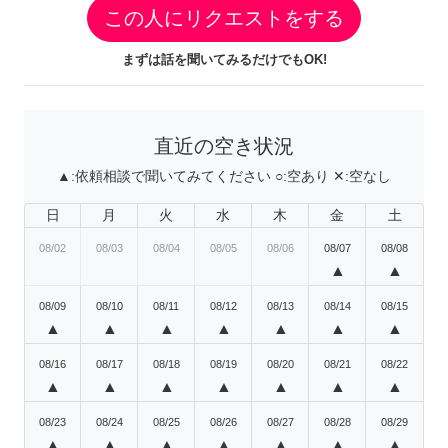
この人にリクエストをする
まずは話を聞いてみるだけでもOK!
直近の空き状況
▲:
依頼相談で聞いてみてください
○:
空あり
✕:
空なし
日
月
火
水
木
金
土
08/02
08/03
08/04
08/05
08/06
08/07
08/08
▲
▲
08/09
08/10
08/11
08/12
08/13
08/14
08/15
▲
▲
▲
▲
▲
▲
▲
08/16
08/17
08/18
08/19
08/20
08/21
08/22
▲
▲
▲
▲
▲
▲
▲
08/23
08/24
08/25
08/26
08/27
08/28
08/29
▲
▲
▲
▲
▲
▲
▲