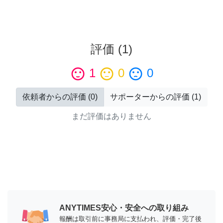
評価
(
1
)
sentiment_satisfied
1
sentiment_neutral
0
sentiment_dissatisfied
0
依頼者からの評価
(
0
)
サポーターからの評価
(
1
)
まだ評価はありません
ANYTIMES安心・安全への取り組み
報酬は取引前に事務局に支払われ、評価・完了後