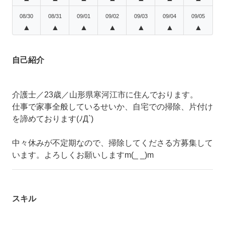
08/30
08/31
09/01
09/02
09/03
09/04
09/05
▲
▲
▲
▲
▲
▲
▲
自己紹介
介護士／23歳／山形県寒河江市に住んでおります。
仕事で家事全般しているせいか、自宅での掃除、片付け
を諦めております(ﾉД`)
中々休みが不定期なので、掃除してくださる方募集して
います。よろしくお願いしますm(_ _)m
スキル