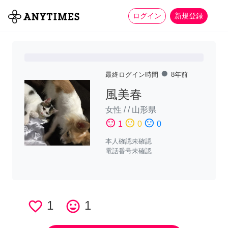
more_horiz
全て
修理・組立
家事
ログイン
新規登録
fiber_manual_record
最終ログイン時間
8年前
風美春
女性
/
/
山形県
sentiment_satisfied
sentiment_neutral
sentiment_dissatisfied
1
0
0
本人確認未確認
電話番号未確認
favorite_border
1
tag_faces
1