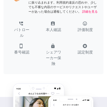
に振り込まれます。利用規約違反の恐れや、少し
でも不審な内容のサービスやリクエストやユーザ
ーがあった場合は通報してください。
詳細を見る
perm_phone_msg
assignment_ind
tag_faces
パトロー
本人確認
評価制度
ル
smartphone
lock
stars
番号確認
シェアワ
認定制度
ーカー保
険