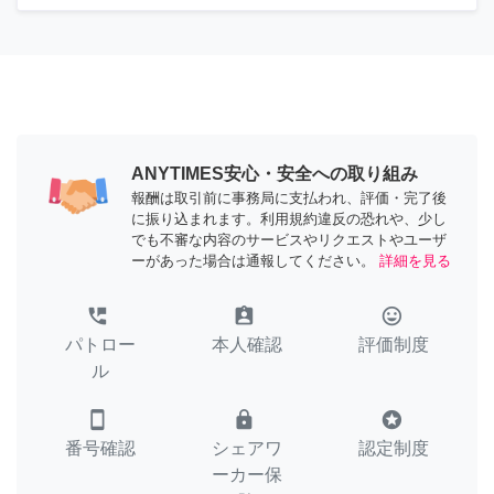
ANYTIMES安心・安全への取り組み
報酬は取引前に事務局に支払われ、評価・完了後
に振り込まれます。利用規約違反の恐れや、少し
でも不審な内容のサービスやリクエストやユーザ
ーがあった場合は通報してください。
詳細を見る
perm_phone_msg
assignment_ind
tag_faces
パトロー
本人確認
評価制度
ル
smartphone
lock
stars
番号確認
シェアワ
認定制度
ーカー保