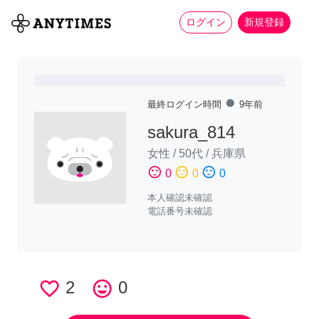
more_horiz
全て
修理・組立
家事
ログイン
新規登録
fiber_manual_record
最終ログイン時間
9年前
sakura_814
女性
/
50代
/
兵庫県
sentiment_satisfied
sentiment_neutral
sentiment_dissatisfied
0
0
0
本人確認未確認
電話番号未確認
favorite_border
2
tag_faces
0