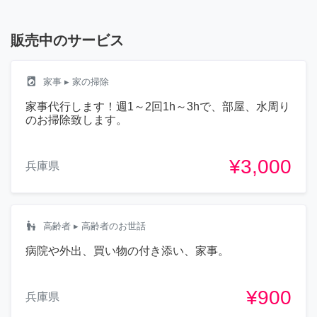
販売中のサービス
local_laundry_service
家事
▸ 家の掃除
家事代行します！週1～2回1h～3hで、部屋、水周り
のお掃除致します。
¥3,000
兵庫県
escalator_warning
高齢者
▸ 高齢者のお世話
病院や外出、買い物の付き添い、家事。
¥900
兵庫県