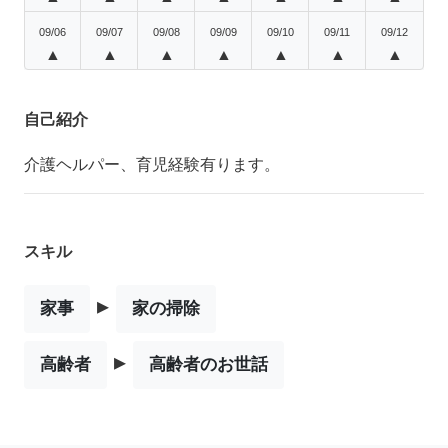
09/06
09/07
09/08
09/09
09/10
09/11
09/12
▲
▲
▲
▲
▲
▲
▲
自己紹介
介護ヘルパー、育児経験有ります。
スキル
▸
家事
家の掃除
▸
高齢者
高齢者のお世話