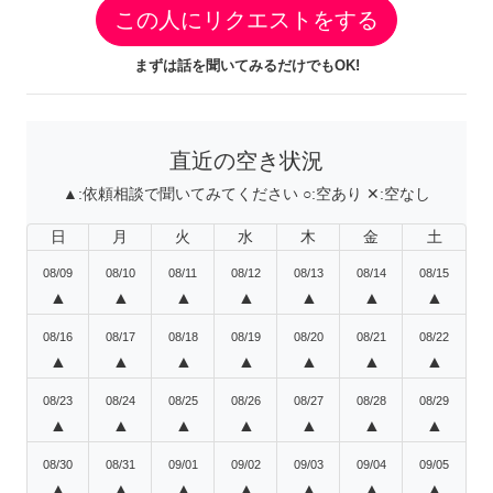
この人にリクエストをする
まずは話を聞いてみるだけでもOK!
直近の空き状況
▲:
依頼相談で聞いてみてください
○:
空あり
✕:
空なし
日
月
火
水
木
金
土
08/09
08/10
08/11
08/12
08/13
08/14
08/15
▲
▲
▲
▲
▲
▲
▲
08/16
08/17
08/18
08/19
08/20
08/21
08/22
▲
▲
▲
▲
▲
▲
▲
08/23
08/24
08/25
08/26
08/27
08/28
08/29
▲
▲
▲
▲
▲
▲
▲
08/30
08/31
09/01
09/02
09/03
09/04
09/05
▲
▲
▲
▲
▲
▲
▲