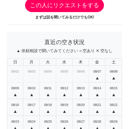
この人にリクエストをする
まずは話を聞いてみるだけでもOK!
直近の空き状況
▲:
依頼相談で聞いてみてください
○:
空あり
✕:
空なし
日
月
火
水
木
金
土
08/02
08/03
08/04
08/05
08/06
08/07
08/08
▲
▲
08/09
08/10
08/11
08/12
08/13
08/14
08/15
▲
▲
▲
▲
▲
▲
▲
08/16
08/17
08/18
08/19
08/20
08/21
08/22
▲
▲
▲
▲
▲
▲
▲
08/23
08/24
08/25
08/26
08/27
08/28
08/29
▲
▲
▲
▲
▲
▲
▲