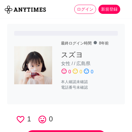
more_horiz
全て
修理・組立
家事
ログイン
新規登録
fiber_manual_record
最終ログイン時間
8年前
スズヨ
女性
/
/
広島県
sentiment_satisfied
sentiment_neutral
sentiment_dissatisfied
0
0
0
本人確認未確認
電話番号未確認
favorite_border
1
tag_faces
0