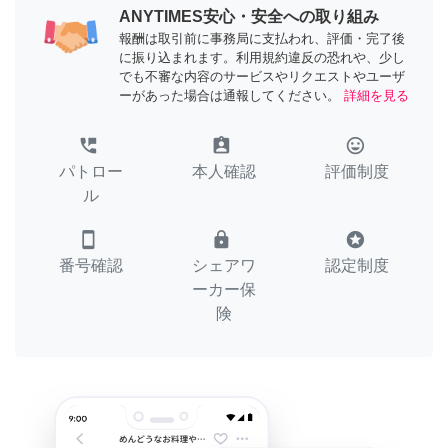
ANYTIMES安心・安全への取り組み
報酬は取引前に事務局に支払われ、評価・完了後
に振り込まれます。利用規約違反の恐れや、少し
でも不審な内容のサービスやリクエストやユーザ
ーがあった場合は通報してください。
詳細を見る
perm_phone_msg
assignment_ind
tag_faces
パトロー
本人確認
評価制度
ル
smartphone
lock
stars
番号確認
シェアワ
認定制度
ーカー保
険