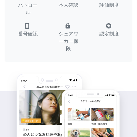
パトロー
本人確認
評価制度
ル
smartphone
lock
stars
番号確認
シェアワ
認定制度
ーカー保
険