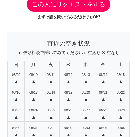
この人にリクエストをする
まずは話を聞いてみるだけでもOK!
直近の空き状況
▲:
依頼相談で聞いてみてください
○:
空あり
✕:
空なし
日
月
火
水
木
金
土
08/09
08/10
08/11
08/12
08/13
08/14
08/15
▲
▲
▲
▲
▲
▲
▲
08/16
08/17
08/18
08/19
08/20
08/21
08/22
▲
▲
▲
▲
▲
▲
▲
08/23
08/24
08/25
08/26
08/27
08/28
08/29
▲
▲
▲
▲
▲
▲
▲
08/30
08/31
09/01
09/02
09/03
09/04
09/05
▲
▲
▲
▲
▲
▲
▲