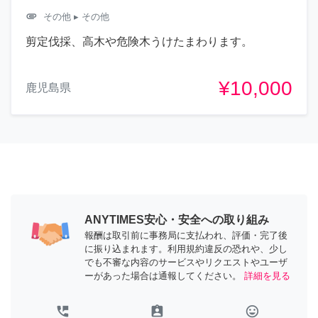
attachment
その他
▸ その他
剪定伐採、高木や危険木うけたまわります。
¥10,000
鹿児島県
ANYTIMES安心・安全への取り組み
報酬は取引前に事務局に支払われ、評価・完了後
に振り込まれます。利用規約違反の恐れや、少し
でも不審な内容のサービスやリクエストやユーザ
ーがあった場合は通報してください。
詳細を見る
perm_phone_msg
assignment_ind
tag_faces