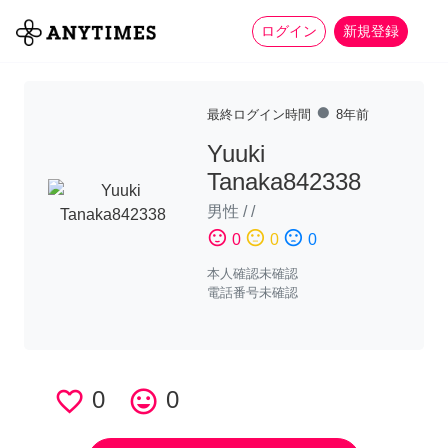
more_horiz
全て
修理・組立
家事
ログイン
新規登録
fiber_manual_record
最終ログイン時間
8年前
Yuuki
Tanaka842338
男性
/
/
sentiment_satisfied
sentiment_neutral
sentiment_dissatisfied
0
0
0
本人確認未確認
電話番号未確認
favorite_border
0
tag_faces
0