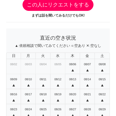
この人にリクエストをする
まずは話を聞いてみるだけでもOK!
直近の空き状況
▲:
依頼相談で聞いてみてください
○:
空あり
✕:
空なし
日
月
火
水
木
金
土
08/02
08/03
08/04
08/05
08/06
08/07
08/08
▲
▲
▲
08/09
08/10
08/11
08/12
08/13
08/14
08/15
▲
▲
▲
▲
▲
▲
▲
08/16
08/17
08/18
08/19
08/20
08/21
08/22
▲
▲
▲
▲
▲
▲
▲
08/23
08/24
08/25
08/26
08/27
08/28
08/29
▲
▲
▲
▲
▲
▲
▲