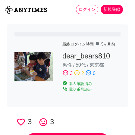
more_horiz
全て
修理・組立
家事
ログイン
新規登録
fiber_manual_record
最終ログイン時間
5ヶ月前
dear_bears810
男性
/
50代
/
東京都
sentiment_satisfied
sentiment_neutral
sentiment_dissatisfied
3
2
0
check_circle
本人確認済み
phone_in_talk
電話番号認証
favorite_border
3
tag_faces
3