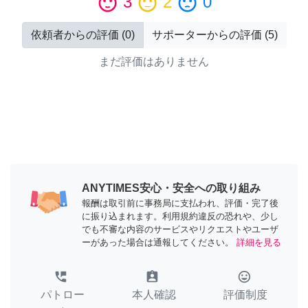
sentiment_satisfied
3
sentiment_neutral
2
sentiment_dissatisfied
0
依頼者からの評価
(
0
)
サポーターからの評価
(
5
)
まだ評価はありません
ANYTIMES安心・安全への取り組み
報酬は取引前に事務局に支払われ、評価・完了後
に振り込まれます。利用規約違反の恐れや、少し
でも不審な内容のサービスやリクエストやユーザ
ーがあった場合は通報してください。
詳細を見る
perm_phone_msg
assignment_ind
tag_faces
パトロー
本人確認
評価制度