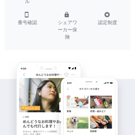
ル
smartphone
lock
stars
番号確認
シェアワ
認定制度
ーカー保
険