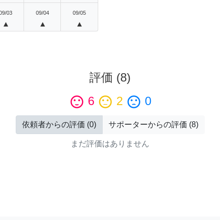
09/03
09/04
09/05
▲
▲
▲
評価
(
8
)
sentiment_satisfied
6
sentiment_neutral
2
sentiment_dissatisfied
0
依頼者からの評価
(
0
)
サポーターからの評価
(
8
)
まだ評価はありません