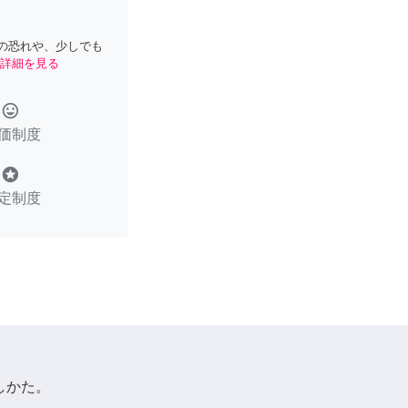
の恐れや、少しでも
詳細を見る
tag_faces
価制度
stars
定制度
しかた。