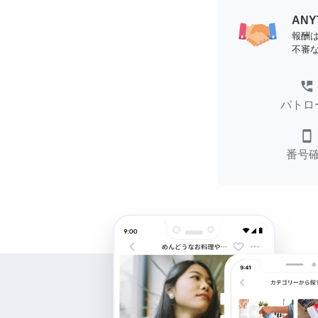
AN
報酬
不審
perm_phone_msg
パトロ
smartphone
番号