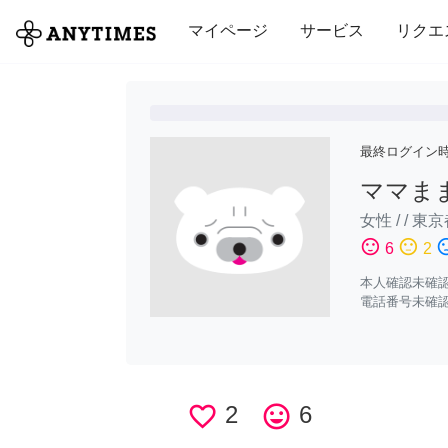
全て
修理・組立
家事
引っ越し
マイページ
サービス
リクエ
最終ログイン
ママま
女性
/
/
東京
sentiment_satisfied
sentiment_neutral
sentiment_di
6
2
本人確認未確
電話番号未確
favorite_border
2
tag_faces
6