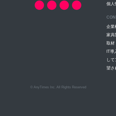
個人
CON
企業
家具
取材
IT
して
望さ
© AnyTimes Inc. All Rights Reserved