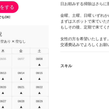
日お頼みする掃除はさらに
をする
金曜、土曜、日曜 いずれか
もOK!
まずはスポットで来ていた
もしその後、定期で来てく
況
女性の方を希望いたします
:
空あり
✕:
空なし
交通費込みでよろしくお願
木
金
土
08/06
08/07
08/08
▲
スキル
08/13
08/14
08/15
▲
▲
▲
08/20
08/21
08/22
▲
▲
▲
08/27
08/28
08/29
▲
▲
▲