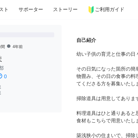
more_horiz
インテリア
趣味・習い事
ペット
料理
スト
サポーター
ストーリー
ご利用ガイド
自己紹介
fiber_manual_record
時間
4年前
幼い子供の育児と仕事の日
ま
都
その日気になった箇所の簡
ssatisfied
物畳み、その日の食事の料
0
てくださる方を募集いたし
認
認
掃除道具は用意してありま
料理道具はひと通りあると
食材もこちらで用意いたし
築浅狭小の住まいで、掃除