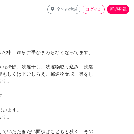
place
全ての地域
ログイン
新規登録
々の中、家事に手がまわらなくなってます。
単な掃除、洗濯干し、洗濯物取り込み、洗濯
理もしくは下ごしらえ、郵送物受取、等をし
ます。
す。
思います。
ます。
していただきたい面積はもともと狭く、その