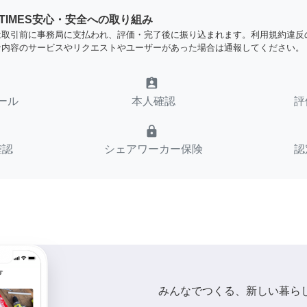
YTIMES安心・安全への取り組み
は取引前に事務局に支払われ、評価・完了後に振り込まれます。利用規約違反
な内容のサービスやリクエストやユーザーがあった場合は通報してください。
assignment_ind
ール
本人確認
評
lock
確認
シェアワーカー保険
認
みんなでつくる、新しい暮ら