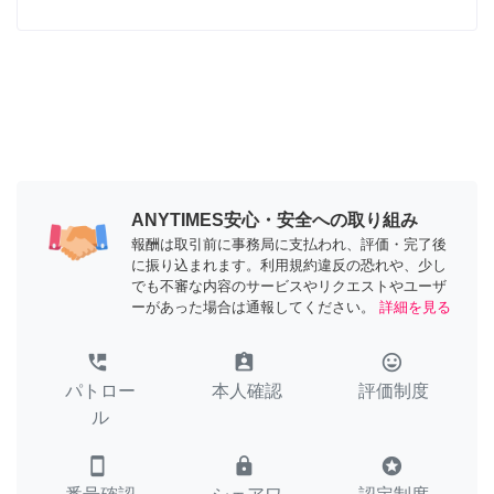
ANYTIMES安心・安全への取り組み
報酬は取引前に事務局に支払われ、評価・完了後
に振り込まれます。利用規約違反の恐れや、少し
でも不審な内容のサービスやリクエストやユーザ
ーがあった場合は通報してください。
詳細を見る
perm_phone_msg
assignment_ind
tag_faces
パトロー
本人確認
評価制度
ル
smartphone
lock
stars