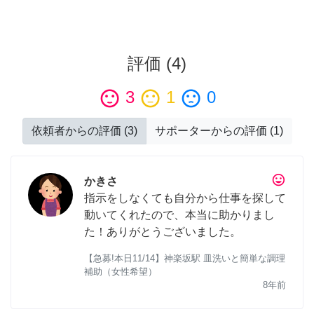
評価
(
4
)
sentiment_satisfied
3
sentiment_neutral
1
sentiment_dissatisfied
0
依頼者からの評価
(
3
)
サポーターからの評価
(
1
)
tag_faces
かきさ
指示をしなくても自分から仕事を探して
動いてくれたので、本当に助かりまし
た！ありがとうございました。
【急募!本日11/14】神楽坂駅 皿洗いと簡単な調理
補助（女性希望）
8年前