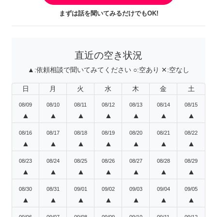
まずは話を聞いてみるだけでもOK!
直近の空き状況
▲:
依頼相談で聞いてみてください
○:
空あり
✕:
空なし
日
月
火
水
木
金
土
08/09
08/10
08/11
08/12
08/13
08/14
08/15
▲
▲
▲
▲
▲
▲
▲
08/16
08/17
08/18
08/19
08/20
08/21
08/22
▲
▲
▲
▲
▲
▲
▲
08/23
08/24
08/25
08/26
08/27
08/28
08/29
▲
▲
▲
▲
▲
▲
▲
08/30
08/31
09/01
09/02
09/03
09/04
09/05
▲
▲
▲
▲
▲
▲
▲
09/06
09/07
09/08
09/09
09/10
09/11
09/12