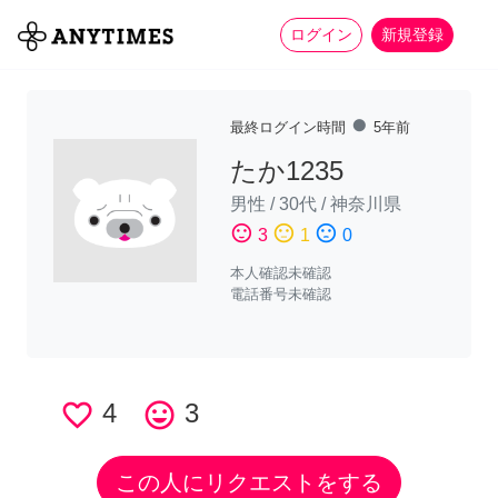
more_horiz
全て
修理・組立
家事
ログイン
新規登録
fiber_manual_record
最終ログイン時間
5年前
たか1235
男性
/
30代
/
神奈川県
sentiment_satisfied
sentiment_neutral
sentiment_dissatisfied
3
1
0
本人確認未確認
電話番号未確認
favorite_border
4
tag_faces
3
この人にリクエストをする