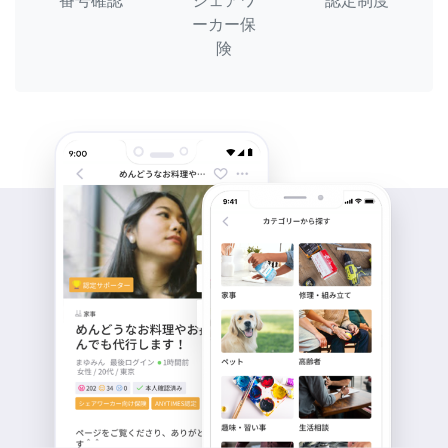
番号確認
シェアワ
認定制度
ーカー保
険