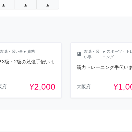
▲
▲
▲
趣味・習い事
▸ 資格
趣味・習
▸ スポーツ・ト
class
い事
ニング
Ｐ3級・2級の勉強手伝いま
。
筋力トレーニング手伝い
¥2,000
¥1,0
阪府
大阪府