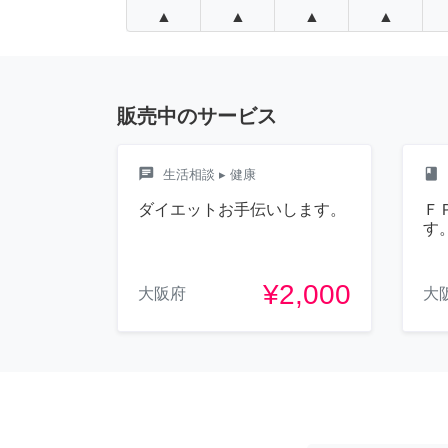
▲
▲
▲
▲
販売中のサービス
chat
class
生活相談
▸ 健康
ダイエットお手伝いします。
Ｆ
す
¥2,000
大阪府
大