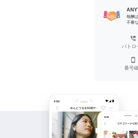
AN
報酬
不審
perm_phone_msg
パトロ
smartphone
番号