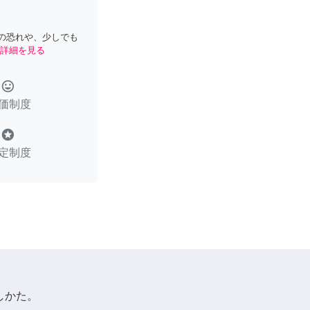
の恐れや、少しでも
詳細を見る
tag_faces
価制度
stars
定制度
しかた。