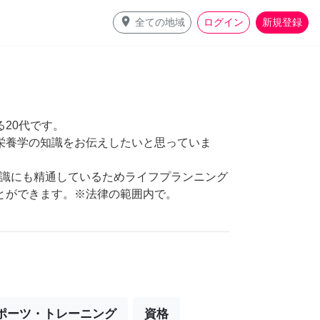
place
全ての地域
ログイン
新規登録
20代です。
栄養学の知識をお伝えしたいと思っていま
知識にも精通しているためライフプランニング
とができます。※法律の範囲内で。
ポーツ・トレーニング
資格