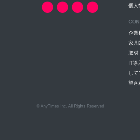
個人
CON
企業
家具
取材
IT
して
望さ
© AnyTimes Inc. All Rights Reserved