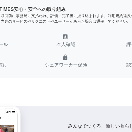
YTIMES安心・安全への取り組み
は取引前に事務局に支払われ、評価・完了後に振り込まれます。利用規約違反
な内容のサービスやリクエストやユーザーがあった場合は通報してください。
assignment_ind
ール
本人確認
評
lock
確認
シェアワーカー保険
認
みんなでつくる、新しい暮ら