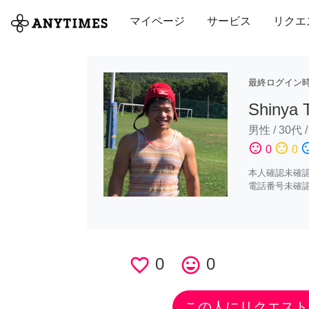
全て
修理・組立
家事
引っ越し
マイページ
サービス
リクエ
最終ログイン
Shinya 
男性
/
30代
sentiment_satisfied
sentiment_neutral
sentiment_di
0
0
本人確認未確
電話番号未確
favorite_border
0
tag_faces
0
この人にリクエスト