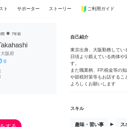
more_horiz
インテリア
趣味・習い事
ペット
料理
スト
サポーター
ストーリー
ご利用ガイド
fiber_manual_record
時間
7年前
自己紹介
Takahashi
東京出身、大阪勤務している
/
大阪府
日頃より鍛えている肉体や
ssatisfied
0
す。
また職業柄、FP.税金等の
認
認
や節税対策等もお話するこ
よろしくお願いします
スキル
▸
趣味・習い事
ス
をする