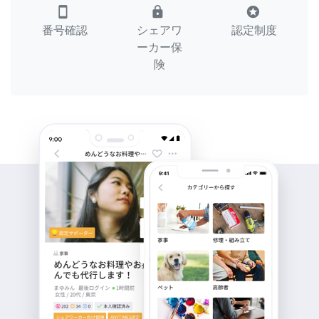
smartphone
lock
stars
番号確認
シェアワ
認定制度
ーカー保
険