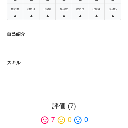
08/30
08/31
09/01
09/02
09/03
09/04
09/05
▲
▲
▲
▲
▲
▲
▲
自己紹介
スキル
評価
(
7
)
sentiment_satisfied
7
sentiment_neutral
0
sentiment_dissatisfied
0