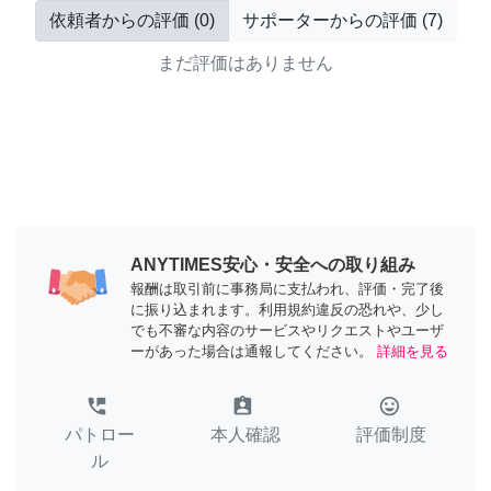
依頼者からの評価
(
0
)
サポーターからの評価
(
7
)
まだ評価はありません
ANYTIMES安心・安全への取り組み
報酬は取引前に事務局に支払われ、評価・完了後
に振り込まれます。利用規約違反の恐れや、少し
でも不審な内容のサービスやリクエストやユーザ
ーがあった場合は通報してください。
詳細を見る
perm_phone_msg
assignment_ind
tag_faces
パトロー
本人確認
評価制度
ル