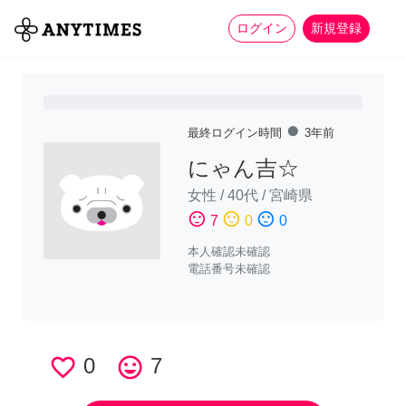
more_horiz
全て
修理・組立
家事
ログイン
新規登録
fiber_manual_record
最終ログイン時間
3年前
にゃん吉☆
女性
/
40代
/
宮崎県
sentiment_satisfied
sentiment_neutral
sentiment_dissatisfied
7
0
0
本人確認未確認
電話番号未確認
favorite_border
0
tag_faces
7