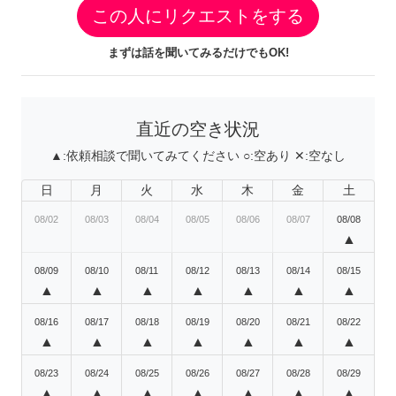
この人にリクエストをする
まずは話を聞いてみるだけでもOK!
直近の空き状況
▲:
依頼相談で聞いてみてください
○:
空あり
✕:
空なし
日
月
火
水
木
金
土
08/02
08/03
08/04
08/05
08/06
08/07
08/08
▲
08/09
08/10
08/11
08/12
08/13
08/14
08/15
▲
▲
▲
▲
▲
▲
▲
08/16
08/17
08/18
08/19
08/20
08/21
08/22
▲
▲
▲
▲
▲
▲
▲
08/23
08/24
08/25
08/26
08/27
08/28
08/29
▲
▲
▲
▲
▲
▲
▲