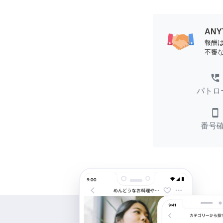
AN
報酬
不審
perm_phone_msg
パトロ
smartphone
番号