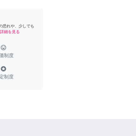
の恐れや、少しでも
詳細を見る
tag_faces
価制度
stars
定制度