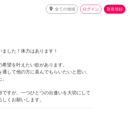
place
全ての地域
ログイン
新規登録
いました！体力はあります！
の希望を叶えたい欲があります。
を通して他の方に喜んでもらいたいと思い、
た。
形ですが、一つひとつの出逢いを大切にして
ろしくお願いします。