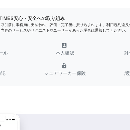
YTIMES安心・安全への取り組み
は取引前に事務局に支払われ、評価・完了後に振り込まれます。利用規約違反
な内容のサービスやリクエストやユーザーがあった場合は通報してください。
assignment_ind
ール
本人確認
評
lock
確認
シェアワーカー保険
認