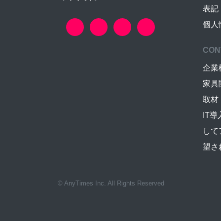
表記
個人
CON
企業
家具
取材
IT
して
望さ
© AnyTimes Inc. All Rights Reserved