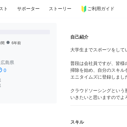
more_horiz
インテリア
趣味・習い事
ペット
料理
スト
サポーター
ストーリー
ご利用ガイド
自己紹介
fiber_manual_record
時間
6年前
大学生までスポーツをして
/
広島県
普段は会社員ですが、皆様
ssatisfied
掃除を始め、自分のスキル
0
エニタイムズに登録しまし
認
認
クラウドソーシングという
いきたいと思いますのでよ
スキル