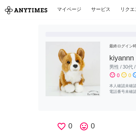
全て
修理・組立
家事
引っ越し
マイページ
サービス
リクエ
最終ログイン
kiyannn
男性
/
30代
sentiment_satisfied
sentiment_neutral
sentiment_di
0
0
本人確認未確
電話番号未確
favorite_border
0
tag_faces
0