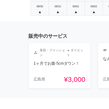
08/30
08/31
09/01
09/02
▲
▲
▲
▲
販売中のサービス
attachment
美容・ファッショ
▸ ダイエッ
checkroom
ン
ト
な
1ヶ月でお腹-5cmダウン！
¥3,000
広島県
広