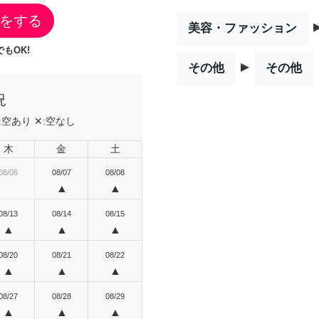
をする
美容・ファッション
もOK!
▸
その他
その他
況
:
空あり
✕:
空なし
木
金
土
08/06
08/07
08/08
▲
▲
08/13
08/14
08/15
▲
▲
▲
08/20
08/21
08/22
▲
▲
▲
08/27
08/28
08/29
▲
▲
▲