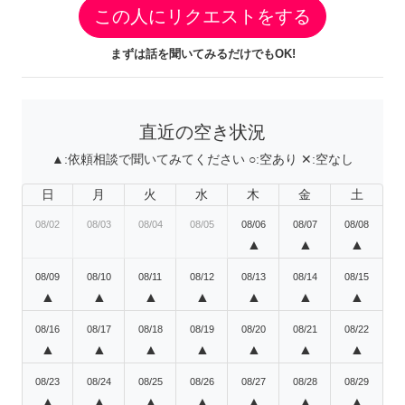
この人にリクエストをする
まずは話を聞いてみるだけでもOK!
直近の空き状況
▲:
依頼相談で聞いてみてください
○:
空あり
✕:
空なし
日
月
火
水
木
金
土
08/02
08/03
08/04
08/05
08/06
08/07
08/08
▲
▲
▲
08/09
08/10
08/11
08/12
08/13
08/14
08/15
▲
▲
▲
▲
▲
▲
▲
08/16
08/17
08/18
08/19
08/20
08/21
08/22
▲
▲
▲
▲
▲
▲
▲
08/23
08/24
08/25
08/26
08/27
08/28
08/29
▲
▲
▲
▲
▲
▲
▲