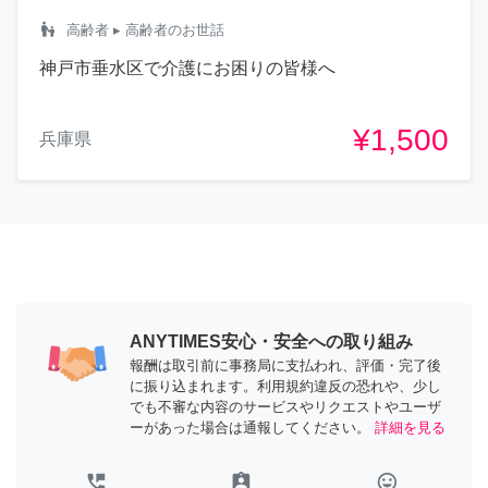
escalator_warning
高齢者
▸ 高齢者のお世話
神戸市垂水区で介護にお困りの皆様へ
¥1,500
兵庫県
ANYTIMES安心・安全への取り組み
報酬は取引前に事務局に支払われ、評価・完了後
に振り込まれます。利用規約違反の恐れや、少し
でも不審な内容のサービスやリクエストやユーザ
ーがあった場合は通報してください。
詳細を見る
perm_phone_msg
assignment_ind
tag_faces