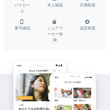
パトロー
本人確認
評価制度
ル
smartphone
lock
stars
番号確認
シェアワ
認定制度
ーカー保
険