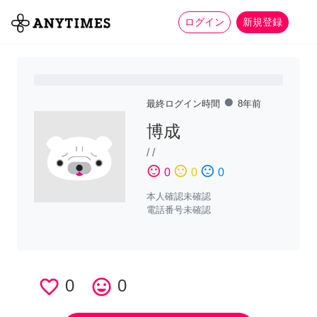
more_horiz
全て
修理・組立
家事
ログイン
新規登録
fiber_manual_record
最終ログイン時間
8年前
博成
/
/
sentiment_satisfied
sentiment_neutral
sentiment_dissatisfied
0
0
0
本人確認未確認
電話番号未確認
favorite_border
0
tag_faces
0