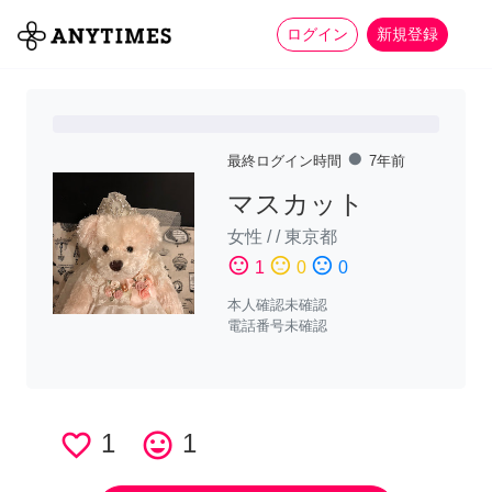
more_horiz
全て
修理・組立
家事
ログイン
新規登録
fiber_manual_record
最終ログイン時間
7年前
マスカット
女性
/
/
東京都
sentiment_satisfied
sentiment_neutral
sentiment_dissatisfied
1
0
0
本人確認未確認
電話番号未確認
favorite_border
1
tag_faces
1