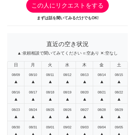
この人にリクエストをする
まずは話を聞いてみるだけでもOK!
直近の空き状況
▲:
依頼相談で聞いてみてください
○:
空あり
✕:
空なし
日
月
火
水
木
金
土
08/09
08/10
08/11
08/12
08/13
08/14
08/15
▲
▲
▲
▲
▲
▲
▲
08/16
08/17
08/18
08/19
08/20
08/21
08/22
▲
▲
▲
▲
▲
▲
▲
08/23
08/24
08/25
08/26
08/27
08/28
08/29
▲
▲
▲
▲
▲
▲
▲
08/30
08/31
09/01
09/02
09/03
09/04
09/05
▲
▲
▲
▲
▲
▲
▲