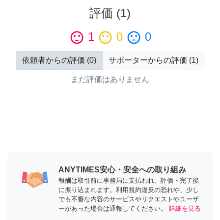
評価
(
1
)
sentiment_satisfied
1
sentiment_neutral
0
sentiment_dissatisfied
0
依頼者からの評価
(
0
)
サポーターからの評価
(
1
)
まだ評価はありません
ANYTIMES安心・安全への取り組み
報酬は取引前に事務局に支払われ、評価・完了後
に振り込まれます。利用規約違反の恐れや、少し
でも不審な内容のサービスやリクエストやユーザ
ーがあった場合は通報してください。
詳細を見る