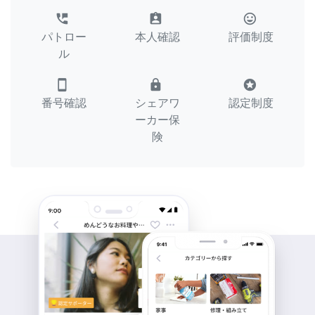
perm_phone_msg
assignment_ind
tag_faces
パトロー
本人確認
評価制度
ル
smartphone
lock
stars
番号確認
シェアワ
認定制度
ーカー保
険