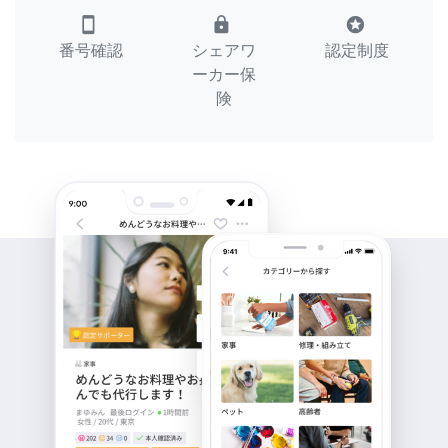
smartphone
lock
stars
番号確認
シェアワ
認定制度
ーカー保
険