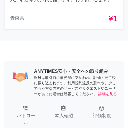
¥1
青森県
ANYTIMES安心・安全への取り組み
報酬は取引前に事務局に支払われ、評価・完了後
に振り込まれます。利用規約違反の恐れや、少し
でも不審な内容のサービスやリクエストやユーザ
ーがあった場合は通報してください。
詳細を見る
perm_phone_msg
assignment_ind
tag_faces
パトロー
本人確認
評価制度
ル