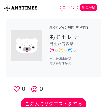
more_horiz
全て
修理・組立
家事
ログイン
新規登録
fiber_manual_record
最終ログイン時間
4年前
あおセレナ
男性
/
/
青森県
sentiment_satisfied
sentiment_neutral
sentiment_dissatisfied
0
0
0
本人確認未確認
電話番号未確認
favorite_border
0
tag_faces
0
この人にリクエストをする