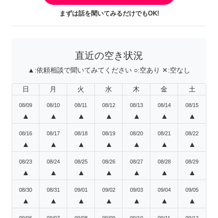
まずは話を聞いてみるだけでもOK!
直近の空き状況
▲:
依頼相談で聞いてみてください
○:
空あり
✕:
空なし
日
月
火
水
木
金
土
08/09
08/10
08/11
08/12
08/13
08/14
08/15
▲
▲
▲
▲
▲
▲
▲
08/16
08/17
08/18
08/19
08/20
08/21
08/22
▲
▲
▲
▲
▲
▲
▲
08/23
08/24
08/25
08/26
08/27
08/28
08/29
▲
▲
▲
▲
▲
▲
▲
08/30
08/31
09/01
09/02
09/03
09/04
09/05
▲
▲
▲
▲
▲
▲
▲
09/06
09/07
09/08
09/09
09/10
09/11
09/12