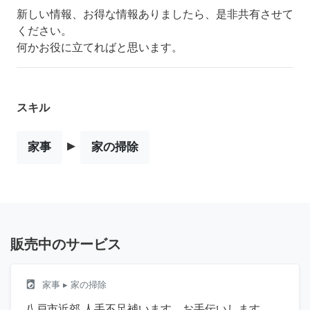
新しい情報、お得な情報ありましたら、是非共有させて
ください。
何かお役に立てればと思います。
スキル
▸
家事
家の掃除
販売中のサービス
local_laundry_service
家事
▸ 家の掃除
八戸市近郊 人手不足補います。お手伝いします。