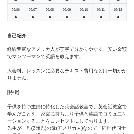
09/06
09/07
09/08
09/09
09/10
09/11
09/12
▲
▲
▲
▲
▲
▲
▲
自己紹介
経験豊富なアメリカ人が丁寧で分かりやすく、安い金額
でマンツーマンで英語を教えます。
入会料、レッスンに必要なテキスト費用などは一切かか
りません。
[特徴]
子供を持つ主婦に特化した英会話教室で、英会話教室で
学んだことを、家庭に持ちより子供と英語でコミュ二ケ
ーションすることをコンセプトにしております。
先生が一児(2歳児)の母(アメリカ人)なので、同世代同士