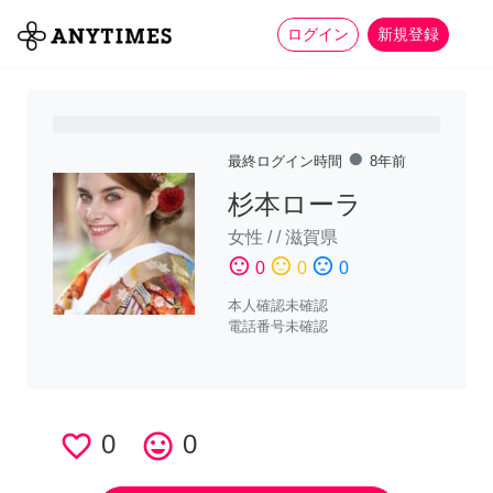
more_horiz
全て
修理・組立
家事
ログイン
新規登録
fiber_manual_record
最終ログイン時間
8年前
杉本ローラ
女性
/
/
滋賀県
sentiment_satisfied
sentiment_neutral
sentiment_dissatisfied
0
0
0
本人確認未確認
電話番号未確認
favorite_border
0
tag_faces
0