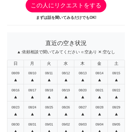
この人にリクエストをする
まずは話を聞いてみるだけでもOK!
直近の空き状況
▲:
依頼相談で聞いてみてください
○:
空あり
✕:
空なし
日
月
火
水
木
金
土
08/09
08/10
08/11
08/12
08/13
08/14
08/15
▲
▲
▲
▲
▲
▲
▲
08/16
08/17
08/18
08/19
08/20
08/21
08/22
▲
▲
▲
▲
▲
▲
▲
08/23
08/24
08/25
08/26
08/27
08/28
08/29
▲
▲
▲
▲
▲
▲
▲
08/30
08/31
09/01
09/02
09/03
09/04
09/05
▲
▲
▲
▲
▲
▲
▲