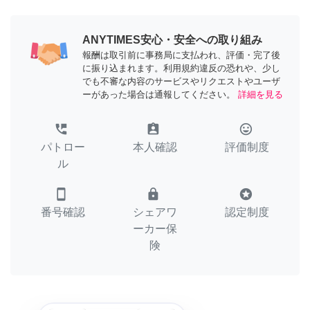
ANYTIMES安心・安全への取り組み
報酬は取引前に事務局に支払われ、評価・完了後
に振り込まれます。利用規約違反の恐れや、少し
でも不審な内容のサービスやリクエストやユーザ
ーがあった場合は通報してください。
詳細を見る
perm_phone_msg
assignment_ind
tag_faces
パトロー
本人確認
評価制度
ル
smartphone
lock
stars
番号確認
シェアワ
認定制度
ーカー保
険