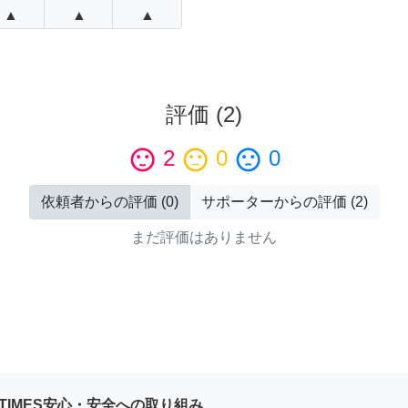
▲
▲
▲
評価
(
2
)
sentiment_satisfied
2
sentiment_neutral
0
sentiment_dissatisfied
0
依頼者からの評価
(
0
)
サポーターからの評価
(
2
)
まだ評価はありません
YTIMES安心・安全への取り組み