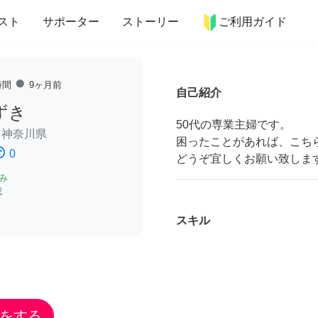
more_horiz
インテリア
趣味・習い事
ペット
料理
スト
サポーター
ストーリー
ご利用ガイド
fiber_manual_record
時間
9ヶ月前
自己紹介
ずき
50代の専業主婦です。
/
神奈川県
困ったことがあれば、こち
ssatisfied
0
どうぞ宜しくお願い致しま
み
認
スキル
をする