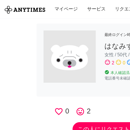
全て
修理・組立
家事
引っ越し
マイページ
サービス
リクエ
最終ログイン
はなみ
女性
/
50代
sentiment_satisfied
sentiment_neutral
sentiment_di
2
0
check_circle
本人確認済
電話番号未確
favorite_border
0
tag_faces
2
この人にリクエスト