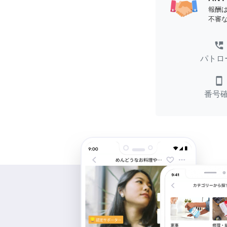
報酬
不審
perm_phone_msg
パトロ
smartphone
番号