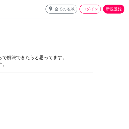
place
全ての地域
ログイン
新規登録
らで解決できたらと思ってます。
す。