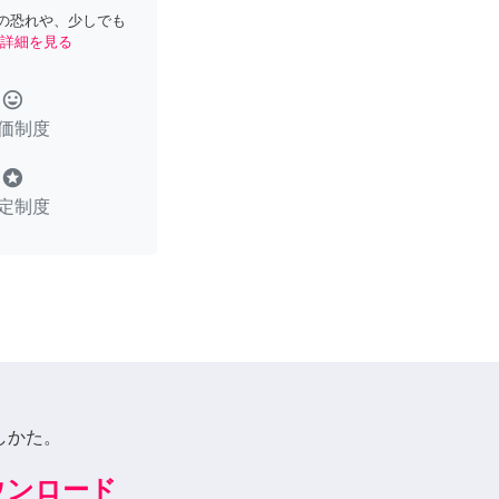
の恐れや、少しでも
詳細を見る
tag_faces
価制度
stars
定制度
しかた。
ダウンロード