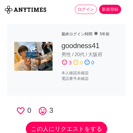
more_horiz
全て
修理・組立
家事
ログイン
新規登録
fiber_manual_record
最終ログイン時間
5年前
goodness41
男性
/
20代
/
大阪府
sentiment_satisfied
sentiment_neutral
sentiment_dissatisfied
3
0
0
本人確認未確認
電話番号未確認
favorite_border
0
tag_faces
3
この人にリクエストをする