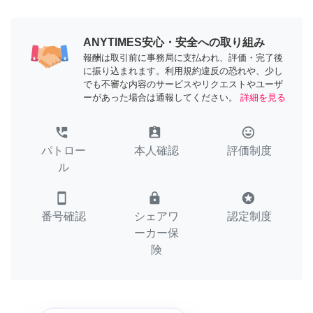
ANYTIMES安心・安全への取り組み
報酬は取引前に事務局に支払われ、評価・完了後
に振り込まれます。利用規約違反の恐れや、少し
でも不審な内容のサービスやリクエストやユーザ
ーがあった場合は通報してください。
詳細を見る
perm_phone_msg
assignment_ind
tag_faces
パトロー
本人確認
評価制度
ル
smartphone
lock
stars
番号確認
シェアワ
認定制度
ーカー保
険