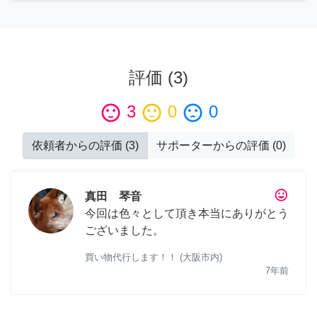
評価
(
3
)
sentiment_satisfied
3
sentiment_neutral
0
sentiment_dissatisfied
0
依頼者からの評価
(
3
)
サポーターからの評価
(
0
)
tag_faces
真田 琴音
今回は色々として頂き本当にありがとう
ございました。
買い物代行します！！ (大阪市内)
7年前