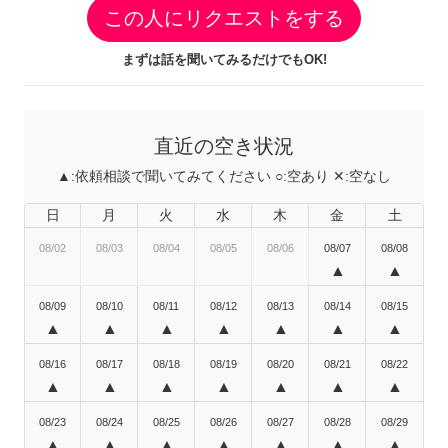
この人にリクエストをする
まずは話を聞いてみるだけでもOK!
直近の空き状況
▲:
依頼相談で聞いてみてください
○:
空あり
✕:
空なし
日
月
火
水
木
金
土
08/02
08/03
08/04
08/05
08/06
08/07
08/08
▲
▲
08/09
08/10
08/11
08/12
08/13
08/14
08/15
▲
▲
▲
▲
▲
▲
▲
08/16
08/17
08/18
08/19
08/20
08/21
08/22
▲
▲
▲
▲
▲
▲
▲
08/23
08/24
08/25
08/26
08/27
08/28
08/29
▲
▲
▲
▲
▲
▲
▲