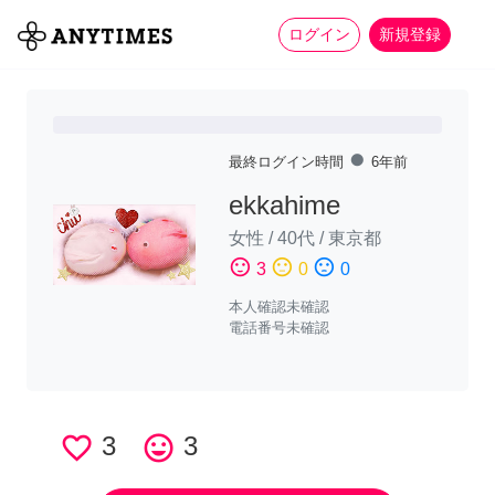
more_horiz
全て
修理・組立
家事
ログイン
新規登録
fiber_manual_record
最終ログイン時間
6年前
ekkahime
女性
/
40代
/
東京都
sentiment_satisfied
sentiment_neutral
sentiment_dissatisfied
3
0
0
本人確認未確認
電話番号未確認
favorite_border
3
tag_faces
3