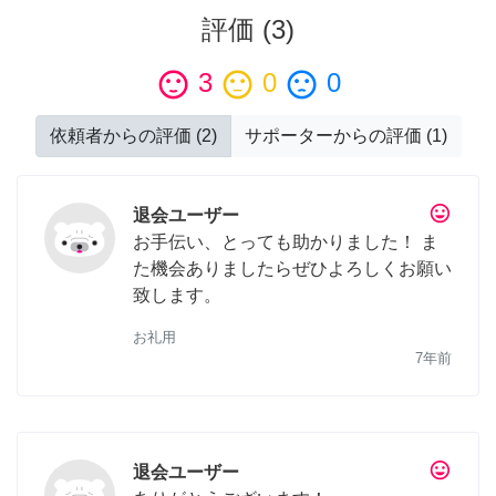
評価
(
3
)
sentiment_satisfied
3
sentiment_neutral
0
sentiment_dissatisfied
0
依頼者からの評価
(
2
)
サポーターからの評価
(
1
)
tag_faces
退会ユーザー
お手伝い、とっても助かりました！ ま
た機会ありましたらぜひよろしくお願い
致します。
お礼用
7年前
tag_faces
退会ユーザー