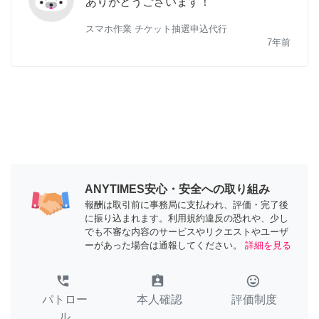
ありがとうございます！
スマホ作業 チケット抽選申込代行
7年前
ANYTIMES安心・安全への取り組み
報酬は取引前に事務局に支払われ、評価・完了後
に振り込まれます。利用規約違反の恐れや、少し
でも不審な内容のサービスやリクエストやユーザ
ーがあった場合は通報してください。
詳細を見る
perm_phone_msg
assignment_ind
tag_faces
パトロー
本人確認
評価制度
ル