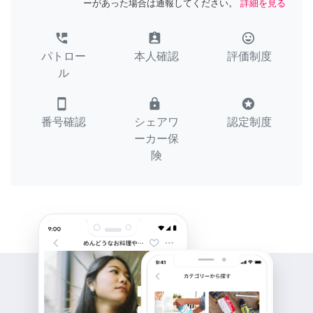
ーがあった場合は通報してください。
詳細を見る
perm_phone_msg
assignment_ind
tag_faces
パトロー
本人確認
評価制度
ル
smartphone
lock
stars
番号確認
シェアワ
認定制度
ーカー保
険