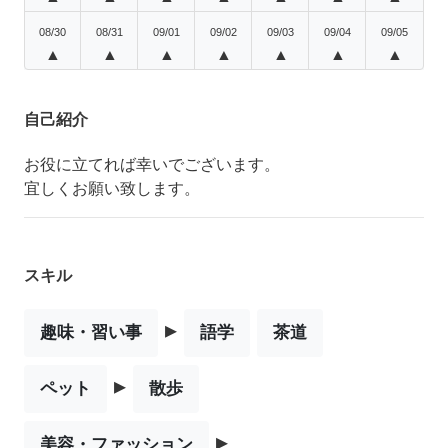
08/30
08/31
09/01
09/02
09/03
09/04
09/05
▲
▲
▲
▲
▲
▲
▲
自己紹介
お役に立てれば幸いでございます。
宜しくお願い致します。
スキル
▸
趣味・習い事
語学
茶道
▸
ペット
散歩
▸
美容・ファッション