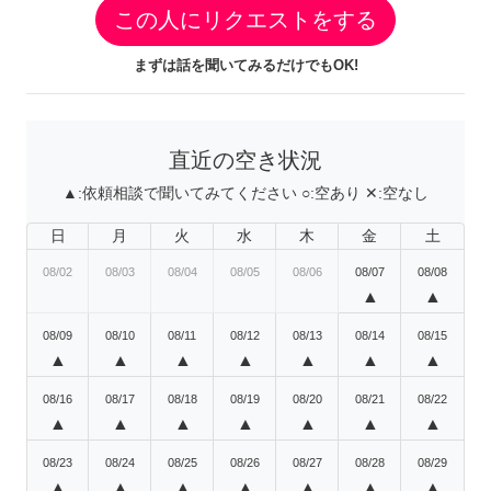
この人にリクエストをする
まずは話を聞いてみるだけでもOK!
直近の空き状況
▲:
依頼相談で聞いてみてください
○:
空あり
✕:
空なし
日
月
火
水
木
金
土
08/02
08/03
08/04
08/05
08/06
08/07
08/08
▲
▲
08/09
08/10
08/11
08/12
08/13
08/14
08/15
▲
▲
▲
▲
▲
▲
▲
08/16
08/17
08/18
08/19
08/20
08/21
08/22
▲
▲
▲
▲
▲
▲
▲
08/23
08/24
08/25
08/26
08/27
08/28
08/29
▲
▲
▲
▲
▲
▲
▲