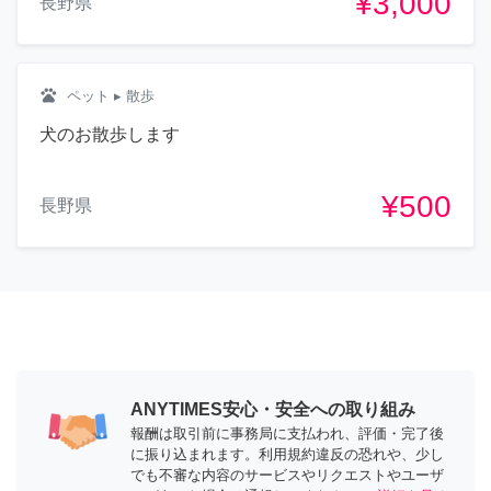
¥3,000
長野県
pets
ペット
▸ 散歩
犬のお散歩します
¥500
長野県
ANYTIMES安心・安全への取り組み
報酬は取引前に事務局に支払われ、評価・完了後
に振り込まれます。利用規約違反の恐れや、少し
でも不審な内容のサービスやリクエストやユーザ