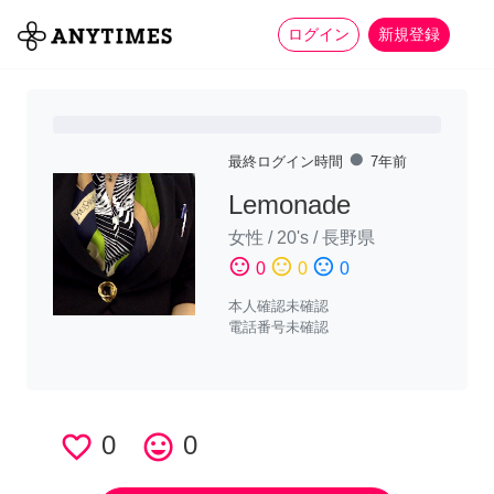
more_horiz
全て
修理・組立
家事
ログイン
新規登録
fiber_manual_record
最終ログイン時間
7年前
Lemonade
女性
/
20's
/
長野県
sentiment_satisfied
sentiment_neutral
sentiment_dissatisfied
0
0
0
本人確認未確認
電話番号未確認
favorite_border
0
tag_faces
0