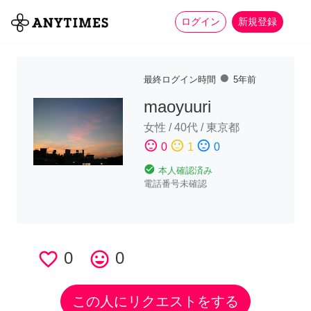
more_horiz
全て
修理・組立
家事
ログイン
新規登録
fiber_manual_record
最終ログイン時間
5年前
maoyuuri
女性
/
40代
/
東京都
sentiment_satisfied
sentiment_neutral
sentiment_dissatisfied
0
1
0
check_circle
本人確認済み
電話番号未確認
favorite_border
0
tag_faces
0
この人にリクエストをする