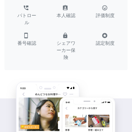
perm_phone_msg
assignment_ind
tag_faces
パトロー
本人確認
評価制度
ル
smartphone
lock
stars
番号確認
シェアワ
認定制度
ーカー保
険