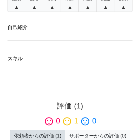
▲
▲
▲
▲
▲
▲
▲
自己紹介
スキル
評価
(
1
)
sentiment_satisfied
0
sentiment_neutral
1
sentiment_dissatisfied
0
依頼者からの評価
(
1
)
サポーターからの評価
(
0
)