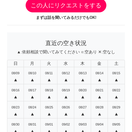
この人にリクエストをする
まずは話を聞いてみるだけでもOK!
直近の空き状況
▲:
依頼相談で聞いてみてください
○:
空あり
✕:
空なし
日
月
火
水
木
金
土
08/09
08/10
08/11
08/12
08/13
08/14
08/15
▲
▲
▲
▲
▲
▲
▲
08/16
08/17
08/18
08/19
08/20
08/21
08/22
▲
▲
▲
▲
▲
▲
▲
08/23
08/24
08/25
08/26
08/27
08/28
08/29
▲
▲
▲
▲
▲
▲
▲
08/30
08/31
09/01
09/02
09/03
09/04
09/05
▲
▲
▲
▲
▲
▲
▲