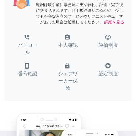
報酬は取引前に事務局に支払われ、評価・完了後
に振り込まれます。利用規約違反の恐れや、少し
でも不審な内容のサービスやリクエストやユーザ
ーがあった場合は通報してください。
詳細を見る
perm_phone_msg
assignment_ind
tag_faces
パトロー
本人確認
評価制度
ル
smartphone
lock
stars
番号確認
シェアワ
認定制度
ーカー保
険