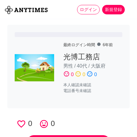
more_horiz
全て
修理・組立
家事
ログイン
新規登録
fiber_manual_record
最終ログイン時間
6年前
光博工務店
男性
/
40代
/
大阪府
sentiment_satisfied
sentiment_neutral
sentiment_dissatisfied
0
0
0
本人確認未確認
電話番号未確認
favorite_border
0
tag_faces
0