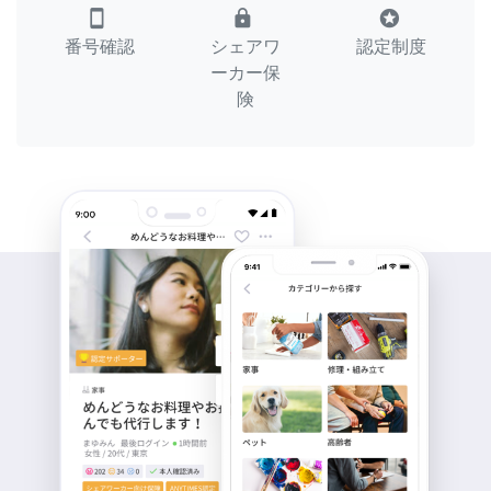
smartphone
lock
stars
番号確認
シェアワ
認定制度
ーカー保
険