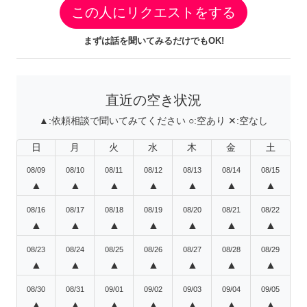
この人にリクエストをする
まずは話を聞いてみるだけでもOK!
直近の空き状況
▲:
依頼相談で聞いてみてください
○:
空あり
✕:
空なし
日
月
火
水
木
金
土
08/09
08/10
08/11
08/12
08/13
08/14
08/15
▲
▲
▲
▲
▲
▲
▲
08/16
08/17
08/18
08/19
08/20
08/21
08/22
▲
▲
▲
▲
▲
▲
▲
08/23
08/24
08/25
08/26
08/27
08/28
08/29
▲
▲
▲
▲
▲
▲
▲
08/30
08/31
09/01
09/02
09/03
09/04
09/05
▲
▲
▲
▲
▲
▲
▲