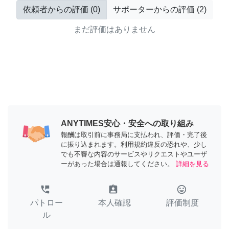
依頼者からの評価
(
0
)
サポーターからの評価
(
2
)
まだ評価はありません
ANYTIMES安心・安全への取り組み
報酬は取引前に事務局に支払われ、評価・完了後
に振り込まれます。利用規約違反の恐れや、少し
でも不審な内容のサービスやリクエストやユーザ
ーがあった場合は通報してください。
詳細を見る
perm_phone_msg
assignment_ind
tag_faces
パトロー
本人確認
評価制度
ル