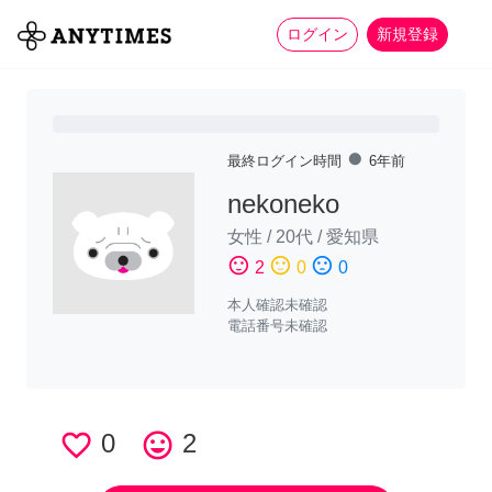
more_horiz
全て
修理・組立
家事
ログイン
新規登録
fiber_manual_record
最終ログイン時間
6年前
nekoneko
女性
/
20代
/
愛知県
sentiment_satisfied
sentiment_neutral
sentiment_dissatisfied
2
0
0
本人確認未確認
電話番号未確認
favorite_border
0
tag_faces
2