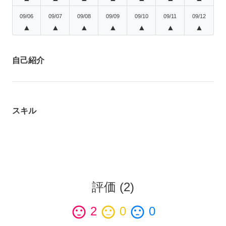
09/06
09/07
09/08
09/09
09/10
09/11
09/12
▲
▲
▲
▲
▲
▲
▲
自己紹介
スキル
評価
(
2
)
sentiment_satisfied
2
sentiment_neutral
0
sentiment_dissatisfied
0