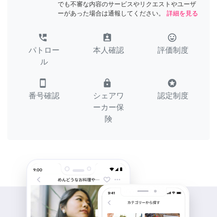
でも不審な内容のサービスやリクエストやユーザ
ーがあった場合は通報してください。
詳細を見る
perm_phone_msg
assignment_ind
tag_faces
パトロー
本人確認
評価制度
ル
smartphone
lock
stars
番号確認
シェアワ
認定制度
ーカー保
険