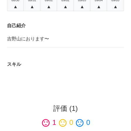
▲
▲
▲
▲
▲
▲
▲
自己紹介
吉野山におります〜
スキル
評価
(
1
)
sentiment_satisfied
1
sentiment_neutral
0
sentiment_dissatisfied
0