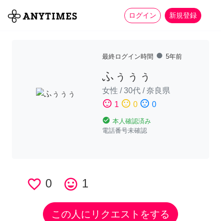
more_horiz
全て
修理・組立
家事
ログイン
新規登録
fiber_manual_record
最終ログイン時間
5年前
ふぅぅぅ
女性
/
30代
/
奈良県
sentiment_satisfied
sentiment_neutral
sentiment_dissatisfied
1
0
0
check_circle
本人確認済み
電話番号未確認
favorite_border
0
tag_faces
1
この人にリクエストをする