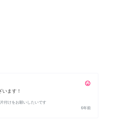
tag_faces
ざいます！
片付けをお願いしたいです
6年前