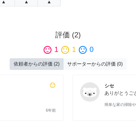
▲
▲
▲
評価
(
2
)
sentiment_satisfied
1
sentiment_neutral
1
sentiment_dissatisfied
0
依頼者からの評価
(
2
)
サポーターからの評価
(
0
)
sentiment_neutral
シセ
ありがとうご
簡単な家の掃除や
6年前