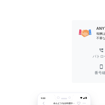
AN
報酬
不審
perm_phone_msg
パトロ
smartphone
番号