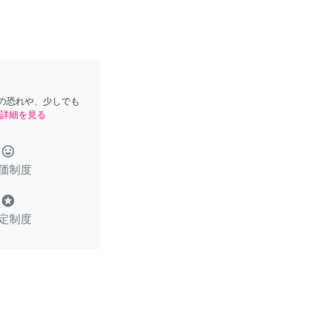
の恐れや、少しでも
詳細を見る
tag_faces
価制度
stars
定制度