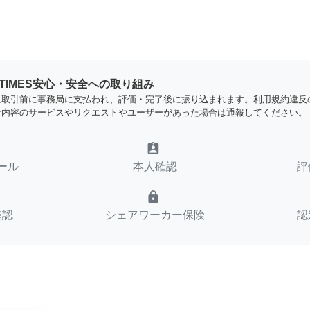
YTIMES安心・安全への取り組み
は取引前に事務局に支払われ、評価・完了後に振り込まれます。利用規約違反
な内容のサービスやリクエストやユーザーがあった場合は通報してください。
assignment_ind
ール
本人確認
評
lock
確認
シェアワーカー保険
認