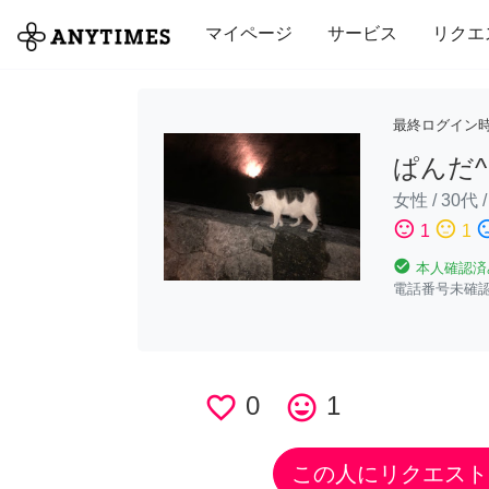
全て
修理・組立
家事
引っ越し
マイページ
サービス
リクエ
最終ログイン
ぱんだ^ 
女性
/
30代
sentiment_satisfied
sentiment_neutral
sentiment_di
1
1
check_circle
本人確認済
電話番号未確
favorite_border
0
tag_faces
1
この人にリクエスト