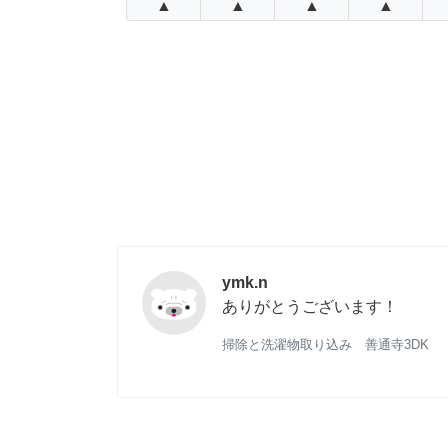
▲
▲
▲
▲
ymk.n
ありがとうございます！
掃除と洗濯物取り込み 善通寺3DK