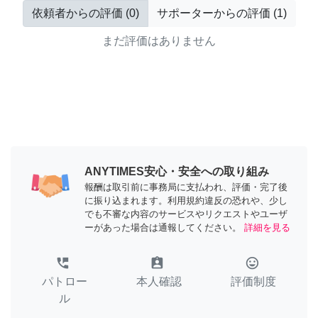
依頼者からの評価
(
0
)
サポーターからの評価
(
1
)
まだ評価はありません
ANYTIMES安心・安全への取り組み
報酬は取引前に事務局に支払われ、評価・完了後
に振り込まれます。利用規約違反の恐れや、少し
でも不審な内容のサービスやリクエストやユーザ
ーがあった場合は通報してください。
詳細を見る
perm_phone_msg
assignment_ind
tag_faces
パトロー
本人確認
評価制度
ル