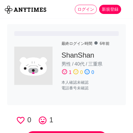
more_horiz
全て
修理・組立
家事
ログイン
新規登録
fiber_manual_record
最終ログイン時間
6年前
ShanShan
男性
/
40代
/
三重県
sentiment_satisfied
sentiment_neutral
sentiment_dissatisfied
1
0
0
本人確認未確認
電話番号未確認
favorite_border
0
tag_faces
1