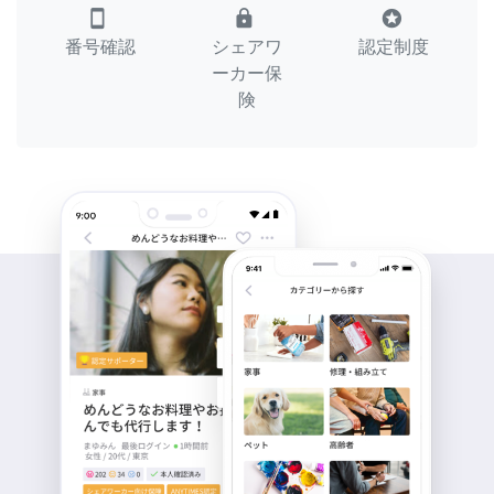
smartphone
lock
stars
番号確認
シェアワ
認定制度
ーカー保
険