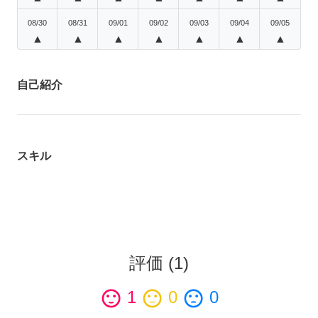
08/30
08/31
09/01
09/02
09/03
09/04
09/05
▲
▲
▲
▲
▲
▲
▲
自己紹介
スキル
評価
(
1
)
sentiment_satisfied
1
sentiment_neutral
0
sentiment_dissatisfied
0