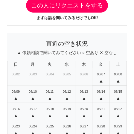
この人にリクエストをする
まずは話を聞いてみるだけでもOK!
直近の空き状況
▲:
依頼相談で聞いてみてください
○:
空あり
✕:
空なし
日
月
火
水
木
金
土
08/02
08/03
08/04
08/05
08/06
08/07
08/08
▲
▲
08/09
08/10
08/11
08/12
08/13
08/14
08/15
▲
▲
▲
▲
▲
▲
▲
08/16
08/17
08/18
08/19
08/20
08/21
08/22
▲
▲
▲
▲
▲
▲
▲
08/23
08/24
08/25
08/26
08/27
08/28
08/29
▲
▲
▲
▲
▲
▲
▲