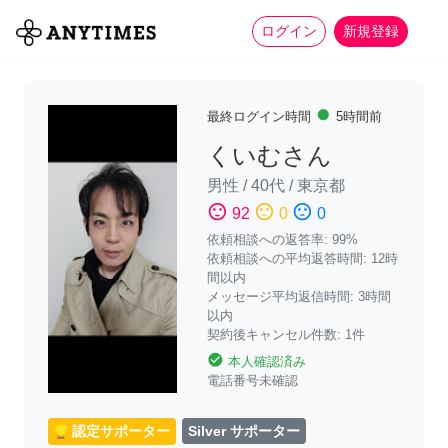
more_horiz
全て
修理・組立
家事
ログイン
新規登録
fiber_manual_record
最終ログイン時間
5時間前
くいむさん
男性
/
40代
/
東京都
sentiment_satisfied
sentiment_neutral
sentiment_dissatisfied
92
0
0
依頼相談への返答率: 99%
依頼相談への平均返答時間: 12時
間以内
メッセージ平均返信時間: 3時間
以内
契約後キャンセル件数
:
1件
check_circle
本人確認済み
電話番号未確認
認定サポーター
Silver サポーター