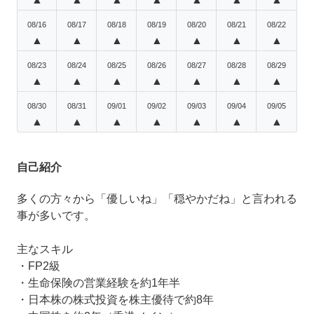
08/16
08/17
08/18
08/19
08/20
08/21
08/22
▲
▲
▲
▲
▲
▲
▲
08/23
08/24
08/25
08/26
08/27
08/28
08/29
▲
▲
▲
▲
▲
▲
▲
08/30
08/31
09/01
09/02
09/03
09/04
09/05
▲
▲
▲
▲
▲
▲
▲
自己紹介
多くの方々から「優しいね」「穏やかだね」と言われる
事が多いです。
主なスキル
・FP2級
・生命保険の営業経験を約1年半
・日本株の株式投資を株主優待で約8年