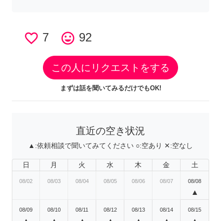
favorite_border
7
tag_faces
92
この人にリクエストをする
まずは話を聞いてみるだけでもOK!
直近の空き状況
▲:
依頼相談で聞いてみてください
○:
空あり
✕:
空なし
日
月
火
水
木
金
土
08/02
08/03
08/04
08/05
08/06
08/07
08/08
▲
08/09
08/10
08/11
08/12
08/13
08/14
08/15
▲
▲
▲
▲
▲
▲
▲