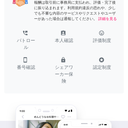
報酬は取引前に事務局に支払われ、評価・完了後
に振り込まれます。利用規約違反の恐れや、少し
でも不審な内容のサービスやリクエストやユーザ
ーがあった場合は通報してください。
詳細を見る
perm_phone_msg
assignment_ind
tag_faces
パトロー
本人確認
評価制度
ル
smartphone
lock
stars
番号確認
シェアワ
認定制度
ーカー保
険