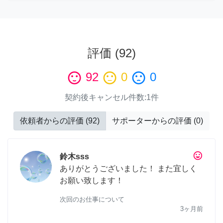
評価
(
92
)
sentiment_satisfied
92
sentiment_neutral
0
sentiment_dissatisfied
0
契約後キャンセル件数
:
1件
依頼者からの評価
(
92
)
サポーターからの評価
(
0
)
tag_faces
鈴木sss
ありがとうございました！ また宜しく
お願い致します！
次回のお仕事について
3ヶ月前