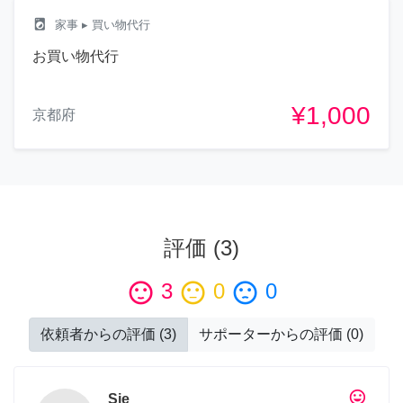
local_laundry_service
家事
▸ 買い物代行
お買い物代行
¥1,000
京都府
評価
(
3
)
sentiment_satisfied
3
sentiment_neutral
0
sentiment_dissatisfied
0
依頼者からの評価
(
3
)
サポーターからの評価
(
0
)
tag_faces
Sie