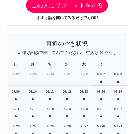
この人にリクエストをする
まずは話を聞いてみるだけでもOK!
直近の空き状況
▲:
依頼相談で聞いてみてください
○:
空あり
✕:
空なし
日
月
火
水
木
金
土
08/02
08/03
08/04
08/05
08/06
08/07
08/08
▲
▲
08/09
08/10
08/11
08/12
08/13
08/14
08/15
▲
▲
▲
▲
▲
▲
▲
08/16
08/17
08/18
08/19
08/20
08/21
08/22
▲
▲
▲
▲
▲
▲
▲
08/23
08/24
08/25
08/26
08/27
08/28
08/29
▲
▲
▲
▲
▲
▲
▲