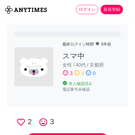
more_horiz
全て
修理・組立
家事
ログイン
新規登録
fiber_manual_record
最終ログイン時間
6年前
スマ中
女性
/
40代
/
京都府
sentiment_satisfied
sentiment_neutral
sentiment_dissatisfied
3
0
0
check_circle
本人確認済み
電話番号未確認
favorite_border
2
tag_faces
3