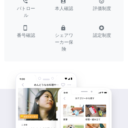
perm_phone_msg
assignment_ind
tag_faces
パトロー
本人確認
評価制度
ル
smartphone
lock
stars
番号確認
シェアワ
認定制度
ーカー保
険