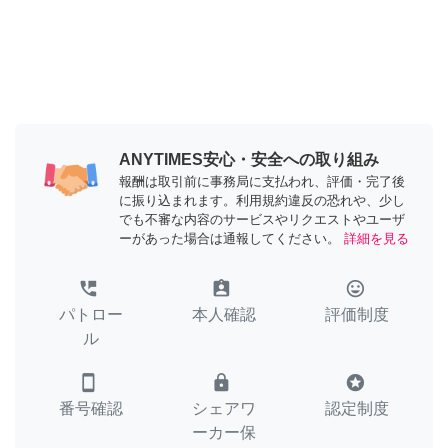
ANYTIMES安心・安全への取り組み
報酬は取引前に事務局に支払われ、評価・完了後
に振り込まれます。利用規約違反の恐れや、少し
でも不審な内容のサービスやリクエストやユーザ
ーがあった場合は通報してください。
詳細を見る
perm_phone_msg
assignment_ind
tag_faces
パトロー
本人確認
評価制度
ル
smartphone
lock
stars
番号確認
シェアワ
認定制度
ーカー保