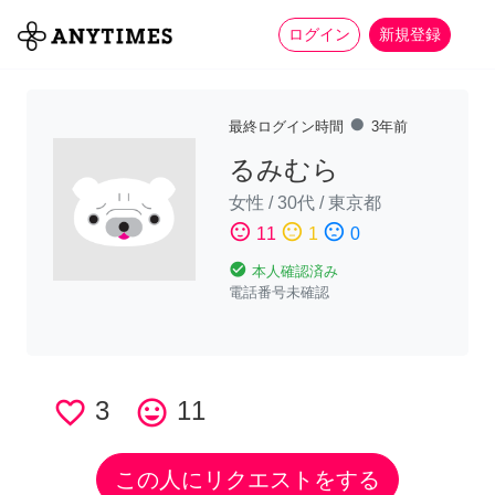
more_horiz
全て
修理・組立
家事
ログイン
新規登録
fiber_manual_record
最終ログイン時間
3年前
るみむら
女性
/
30代
/
東京都
sentiment_satisfied
sentiment_neutral
sentiment_dissatisfied
11
1
0
check_circle
本人確認済み
電話番号未確認
favorite_border
3
tag_faces
11
この人にリクエストをする