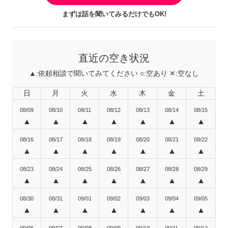
まずは話を聞いてみるだけでもOK!
直近の空き状況
▲:
依頼相談で聞いてみてください
○:
空あり
✕:
空なし
日
月
火
水
木
金
土
08/09
08/10
08/11
08/12
08/13
08/14
08/15
▲
▲
▲
▲
▲
▲
▲
08/16
08/17
08/18
08/19
08/20
08/21
08/22
▲
▲
▲
▲
▲
▲
▲
08/23
08/24
08/25
08/26
08/27
08/28
08/29
▲
▲
▲
▲
▲
▲
▲
08/30
08/31
09/01
09/02
09/03
09/04
09/05
▲
▲
▲
▲
▲
▲
▲
09/06
09/07
09/08
09/09
09/10
09/11
09/12