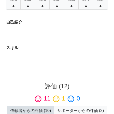
▲
▲
▲
▲
▲
▲
▲
自己紹介
スキル
評価
(
12
)
sentiment_satisfied
11
sentiment_neutral
1
sentiment_dissatisfied
0
依頼者からの評価
(
10
)
サポーターからの評価
(
2
)