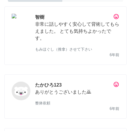
tag_faces
智樹
非常に話しやすく安心して背術してもら
えました。 とても気持ちよかったで
す。
もみほぐし（推拿）させて下さい
6年前
tag_faces
たかひろ123
ありがとうございました🙇
整体依頼
6年前