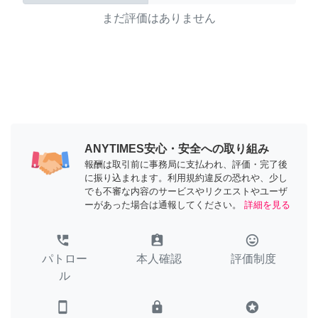
まだ評価はありません
ANYTIMES安心・安全への取り組み
報酬は取引前に事務局に支払われ、評価・完了後
に振り込まれます。利用規約違反の恐れや、少し
でも不審な内容のサービスやリクエストやユーザ
ーがあった場合は通報してください。
詳細を見る
perm_phone_msg
assignment_ind
tag_faces
パトロー
本人確認
評価制度
ル
smartphone
lock
stars