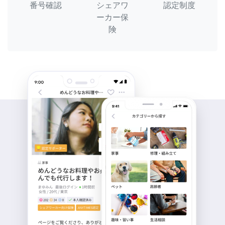
番号確認
シェアワ
認定制度
ーカー保
険