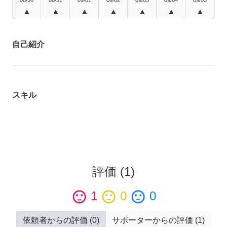
▲
▲
▲
▲
▲
▲
▲
自己紹介
スキル
評価
(
1
)
sentiment_satisfied
1
sentiment_neutral
0
sentiment_dissatisfied
0
依頼者からの評価
(
0
)
サポーターからの評価
(
1
)