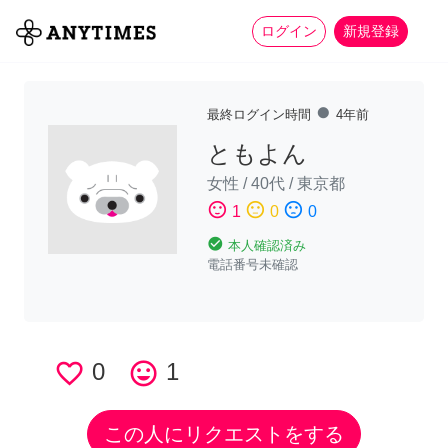
more_horiz
全て
修理・組立
家事
ログイン
新規登録
fiber_manual_record
最終ログイン時間
4年前
ともよん
女性
/
40代
/
東京都
sentiment_satisfied
sentiment_neutral
sentiment_dissatisfied
1
0
0
check_circle
本人確認済み
電話番号未確認
favorite_border
0
tag_faces
1
この人にリクエストをする