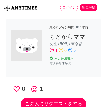
more_horiz
全て
修理・組立
家事
ログイン
新規登録
fiber_manual_record
最終ログイン時間
1年前
ちとからママ
女性
/
50代
/
東京都
sentiment_satisfied
sentiment_neutral
sentiment_dissatisfied
1
0
0
check_circle
本人確認済み
電話番号未確認
favorite_border
0
tag_faces
1
この人にリクエストをする