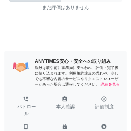
まだ評価はありません
ANYTIMES安心・安全への取り組み
報酬は取引前に事務局に支払われ、評価・完了後
に振り込まれます。利用規約違反の恐れや、少し
でも不審な内容のサービスやリクエストやユーザ
ーがあった場合は通報してください。
詳細を見る
perm_phone_msg
assignment_ind
tag_faces
パトロー
本人確認
評価制度
ル
smartphone
lock
stars