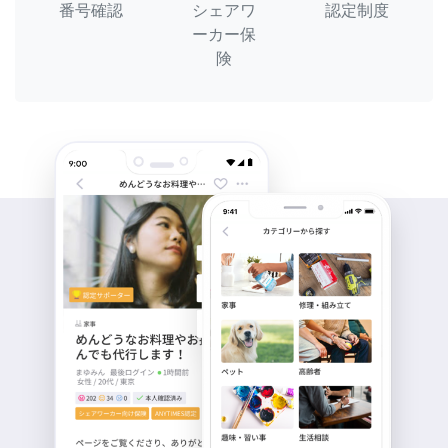
番号確認
シェアワ
認定制度
ーカー保
険