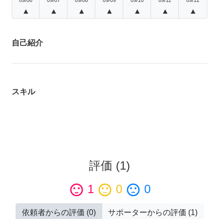
▲
▲
▲
▲
▲
▲
▲
自己紹介
スキル
評価
(
1
)
sentiment_satisfied
1
sentiment_neutral
0
sentiment_dissatisfied
0
依頼者からの評価
(
0
)
サポーターからの評価
(
1
)