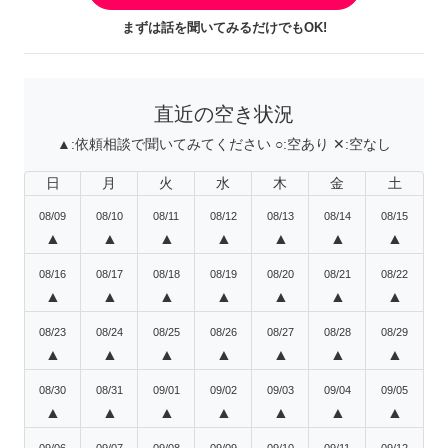
まずは話を聞いてみるだけでもOK!
直近の空き状況
▲:
依頼相談で聞いてみてください
○:
空あり
✕:
空なし
日
月
火
水
木
金
土
08/09
08/10
08/11
08/12
08/13
08/14
08/15
▲
▲
▲
▲
▲
▲
▲
08/16
08/17
08/18
08/19
08/20
08/21
08/22
▲
▲
▲
▲
▲
▲
▲
08/23
08/24
08/25
08/26
08/27
08/28
08/29
▲
▲
▲
▲
▲
▲
▲
08/30
08/31
09/01
09/02
09/03
09/04
09/05
▲
▲
▲
▲
▲
▲
▲
09/06
09/07
09/08
09/09
09/10
09/11
09/12