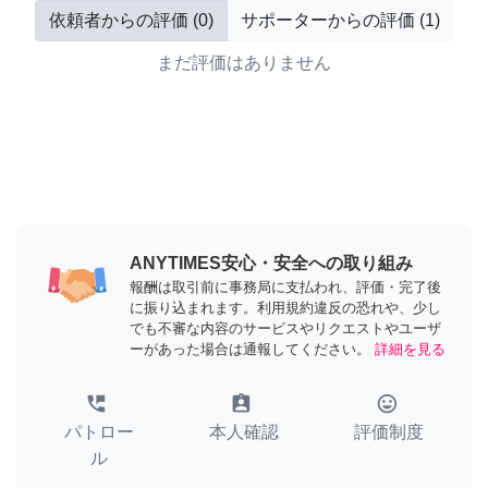
依頼者からの評価
(
0
)
サポーターからの評価
(
1
)
まだ評価はありません
ANYTIMES安心・安全への取り組み
報酬は取引前に事務局に支払われ、評価・完了後
に振り込まれます。利用規約違反の恐れや、少し
でも不審な内容のサービスやリクエストやユーザ
ーがあった場合は通報してください。
詳細を見る
perm_phone_msg
assignment_ind
tag_faces
パトロー
本人確認
評価制度
ル