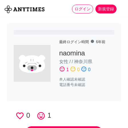
more_horiz
全て
修理・組立
家事
ログイン
新規登録
fiber_manual_record
最終ログイン時間
6年前
naomina
女性
/
/
神奈川県
sentiment_satisfied
sentiment_neutral
sentiment_dissatisfied
1
0
0
本人確認未確認
電話番号未確認
favorite_border
0
tag_faces
1