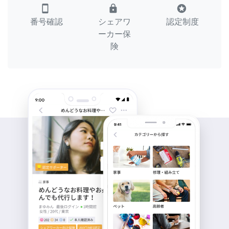
smartphone
lock
stars
番号確認
シェアワ
認定制度
ーカー保
険