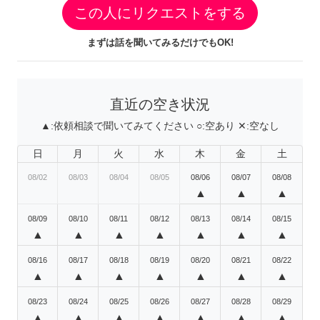
この人にリクエストをする
まずは話を聞いてみるだけでもOK!
直近の空き状況
▲:
依頼相談で聞いてみてください
○:
空あり
✕:
空なし
日
月
火
水
木
金
土
08/02
08/03
08/04
08/05
08/06
08/07
08/08
▲
▲
▲
08/09
08/10
08/11
08/12
08/13
08/14
08/15
▲
▲
▲
▲
▲
▲
▲
08/16
08/17
08/18
08/19
08/20
08/21
08/22
▲
▲
▲
▲
▲
▲
▲
08/23
08/24
08/25
08/26
08/27
08/28
08/29
▲
▲
▲
▲
▲
▲
▲