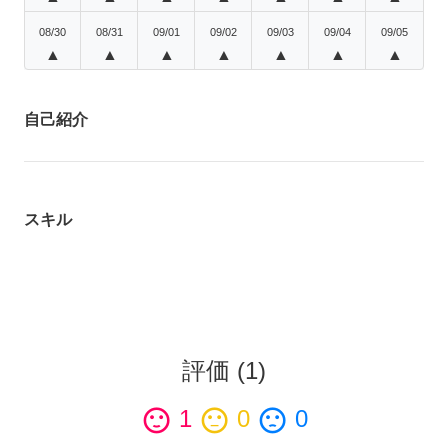
08/30
08/31
09/01
09/02
09/03
09/04
09/05
▲
▲
▲
▲
▲
▲
▲
自己紹介
スキル
評価
(
1
)
sentiment_satisfied
1
sentiment_neutral
0
sentiment_dissatisfied
0