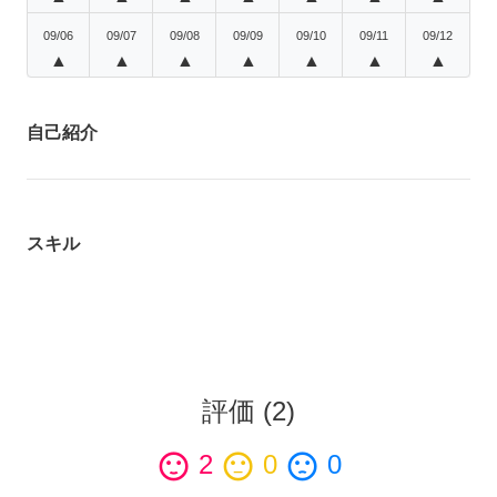
09/06
09/07
09/08
09/09
09/10
09/11
09/12
▲
▲
▲
▲
▲
▲
▲
自己紹介
スキル
評価
(
2
)
sentiment_satisfied
2
sentiment_neutral
0
sentiment_dissatisfied
0