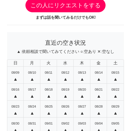
この人にリクエストをする
まずは話を聞いてみるだけでもOK!
直近の空き状況
▲:
依頼相談で聞いてみてください
○:
空あり
✕:
空なし
日
月
火
水
木
金
土
08/09
08/10
08/11
08/12
08/13
08/14
08/15
▲
▲
▲
▲
▲
▲
▲
08/16
08/17
08/18
08/19
08/20
08/21
08/22
▲
▲
▲
▲
▲
▲
▲
08/23
08/24
08/25
08/26
08/27
08/28
08/29
▲
▲
▲
▲
▲
▲
▲
08/30
08/31
09/01
09/02
09/03
09/04
09/05
▲
▲
▲
▲
▲
▲
▲