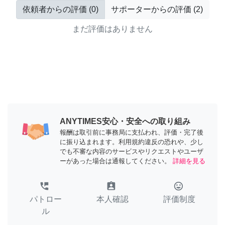
依頼者からの評価
(
0
)
サポーターからの評価
(
2
)
まだ評価はありません
ANYTIMES安心・安全への取り組み
報酬は取引前に事務局に支払われ、評価・完了後
に振り込まれます。利用規約違反の恐れや、少し
でも不審な内容のサービスやリクエストやユーザ
ーがあった場合は通報してください。
詳細を見る
perm_phone_msg
assignment_ind
tag_faces
パトロー
本人確認
評価制度
ル