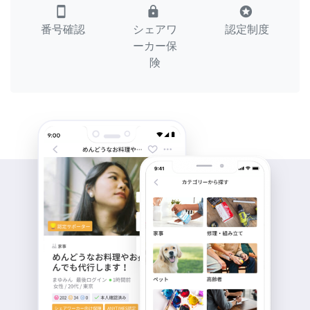
smartphone
lock
stars
番号確認
シェアワ
認定制度
ーカー保
険