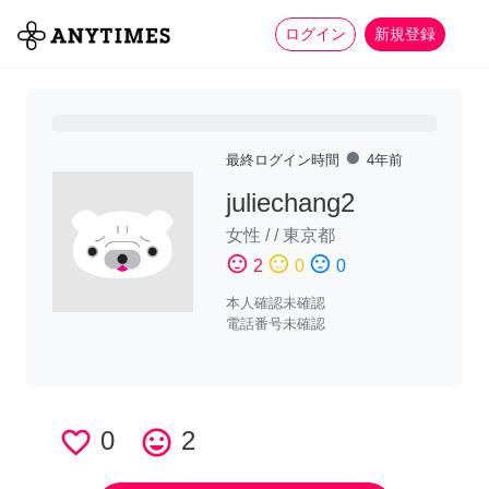
more_horiz
全て
修理・組立
家事
ログイン
新規登録
fiber_manual_record
最終ログイン時間
4年前
juliechang2
女性
/
/
東京都
sentiment_satisfied
sentiment_neutral
sentiment_dissatisfied
2
0
0
本人確認未確認
電話番号未確認
favorite_border
0
tag_faces
2