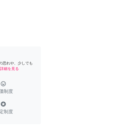
の恐れや、少しでも
詳細を見る
tag_faces
価制度
stars
定制度