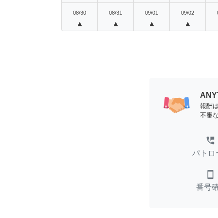
08/30
08/31
09/01
09/02
▲
▲
▲
▲
AN
報酬
不審
perm_phone_msg
パトロ
smartphone
番号