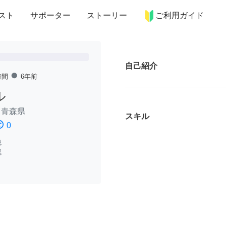
more_horiz
インテリア
趣味・習い事
ペット
料理
スト
サポーター
ストーリー
ご利用ガイド
自己紹介
fiber_manual_record
時間
6年前
ル
/
青森県
スキル
ssatisfied
0
認
認