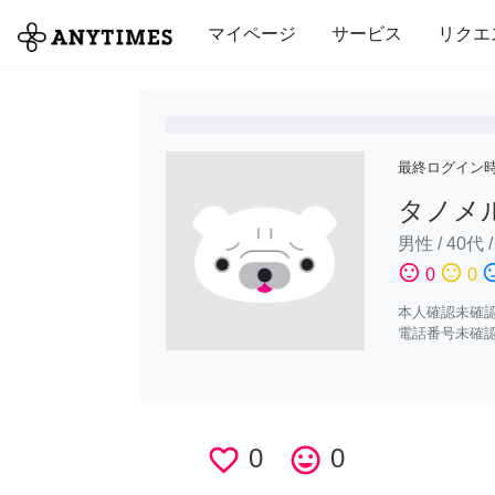
全て
修理・組立
家事
引っ越し
マイページ
サービス
リクエ
最終ログイン
タノメ
男性
/
40代
sentiment_satisfied
sentiment_neutral
sentiment_di
0
0
本人確認未確
電話番号未確
favorite_border
0
tag_faces
0