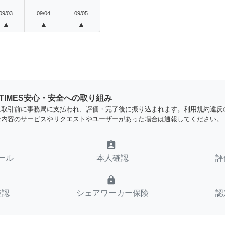
09/03
09/04
09/05
▲
▲
▲
YTIMES安心・安全への取り組み
は取引前に事務局に支払われ、評価・完了後に振り込まれます。利用規約違反
な内容のサービスやリクエストやユーザーがあった場合は通報してください。
assignment_ind
ール
本人確認
評
lock
確認
シェアワーカー保険
認