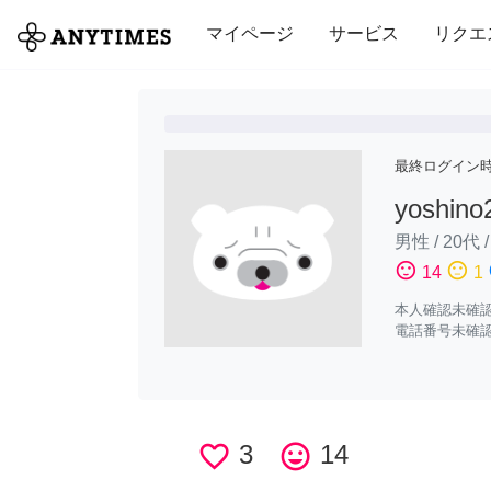
全て
修理・組立
家事
引っ越し
マイページ
サービス
リクエ
最終ログイン
yoshino
男性
/
20代
sentiment_satisfied
sentiment_neutral
sen
14
1
本人確認未確
電話番号未確
favorite_border
3
tag_faces
14