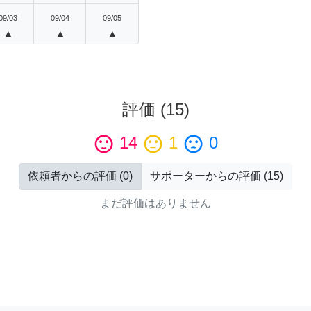
09/03
09/04
09/05
▲
▲
▲
評価
(
15
)
sentiment_satisfied
14
sentiment_neutral
1
sentiment_dissatisfied
0
依頼者からの評価
(
0
)
サポーターからの評価
(
15
)
まだ評価はありません