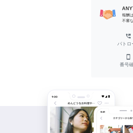
AN
報酬
不審
perm_phone_msg
パトロ
smartphone
番号