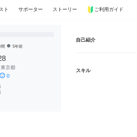
more_horiz
インテリア
趣味・習い事
ペット
料理
スト
サポーター
ストーリー
ご利用ガイド
自己紹介
fiber_manual_record
時間
5年前
28
/
東京都
スキル
timent_dissatisfied
0
認
認