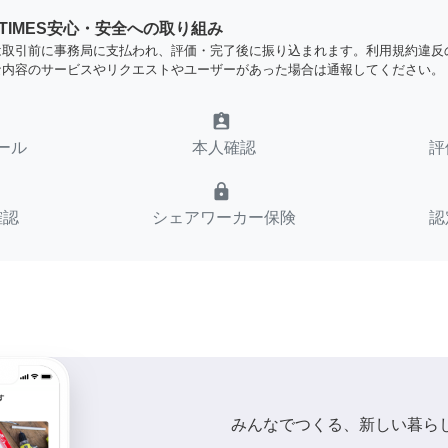
YTIMES安心・安全への取り組み
は取引前に事務局に支払われ、評価・完了後に振り込まれます。利用規約違反
な内容のサービスやリクエストやユーザーがあった場合は通報してください。
assignment_ind
ール
本人確認
評
lock
確認
シェアワーカー保険
認
みんなでつくる、新しい暮ら