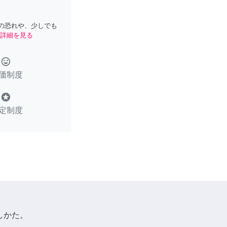
の恐れや、少しでも
詳細を見る
tag_faces
価制度
stars
定制度
しかた。