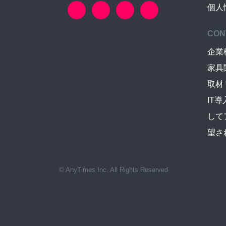
個人
CON
企業
家具
取材
IT
して
望さ
© AnyTimes Inc. All Rights Reserved