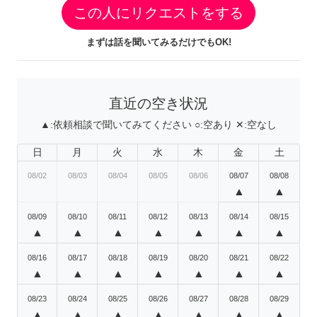
この人にリクエストをする
まずは話を聞いてみるだけでもOK!
直近の空き状況
▲:
依頼相談で聞いてみてください
○:
空あり
✕:
空なし
日
月
火
水
木
金
土
08/02
08/03
08/04
08/05
08/06
08/07
08/08
▲
▲
08/09
08/10
08/11
08/12
08/13
08/14
08/15
▲
▲
▲
▲
▲
▲
▲
08/16
08/17
08/18
08/19
08/20
08/21
08/22
▲
▲
▲
▲
▲
▲
▲
08/23
08/24
08/25
08/26
08/27
08/28
08/29
▲
▲
▲
▲
▲
▲
▲