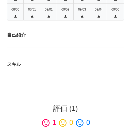
08/30
08/31
09/01
09/02
09/03
09/04
09/05
▲
▲
▲
▲
▲
▲
▲
自己紹介
スキル
評価
(
1
)
sentiment_satisfied
1
sentiment_neutral
0
sentiment_dissatisfied
0