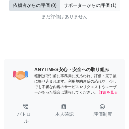
依頼者からの評価
(
0
)
サポーターからの評価
(
1
)
まだ評価はありません
ANYTIMES安心・安全への取り組み
報酬は取引前に事務局に支払われ、評価・完了後
に振り込まれます。利用規約違反の恐れや、少し
でも不審な内容のサービスやリクエストやユーザ
ーがあった場合は通報してください。
詳細を見る
perm_phone_msg
assignment_ind
tag_faces
パトロー
本人確認
評価制度
ル