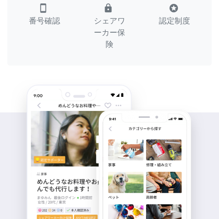
smartphone
lock
stars
番号確認
シェアワ
認定制度
ーカー保
険