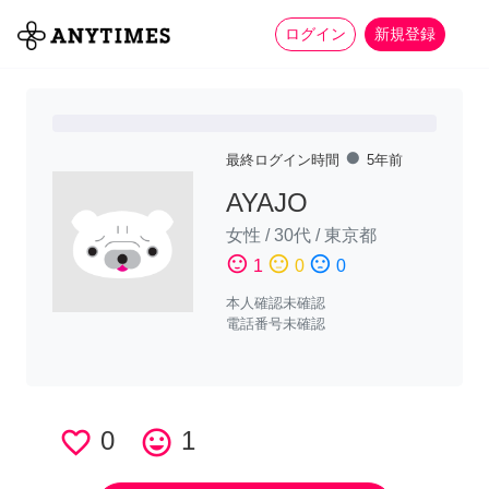
more_horiz
全て
修理・組立
家事
ログイン
新規登録
fiber_manual_record
最終ログイン時間
5年前
AYAJO
女性
/
30代
/
東京都
sentiment_satisfied
sentiment_neutral
sentiment_dissatisfied
1
0
0
本人確認未確認
電話番号未確認
favorite_border
0
tag_faces
1