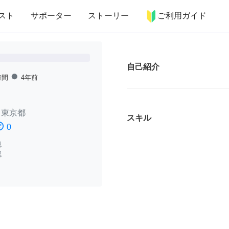
more_horiz
インテリア
趣味・習い事
ペット
料理
スト
サポーター
ストーリー
ご利用ガイド
自己紹介
fiber_manual_record
時間
4年前
/
東京都
スキル
ssatisfied
0
認
認