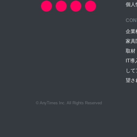
個人
CON
企業
家具
取材
IT
して
望さ
© AnyTimes Inc. All Rights Reserved