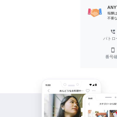
AN
報酬
不審
perm_phone_msg
パトロ
smartphone
番号