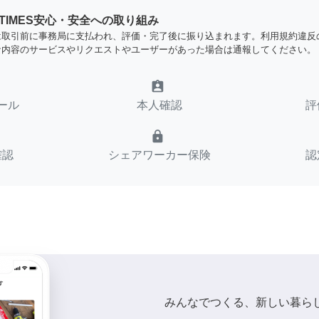
YTIMES安心・安全への取り組み
は取引前に事務局に支払われ、評価・完了後に振り込まれます。利用規約違反
な内容のサービスやリクエストやユーザーがあった場合は通報してください。
assignment_ind
ール
本人確認
評
lock
確認
シェアワーカー保険
認
みんなでつくる、新しい暮ら