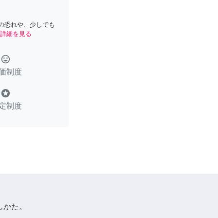
の恐れや、少しでも
詳細を見る
tag_faces
価制度
stars
定制度
しかた。