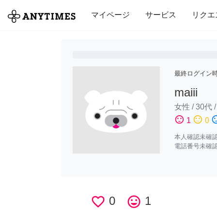
全て
修理・組立
家事
引っ越し
マイページ
サービス
リクエ
最終ログイン
maiii
女性
/
30代
sentiment_satisfied
sentiment_neutral
sentiment_di
1
0
本人確認未確
電話番号未確
favorite_border
0
tag_faces
1