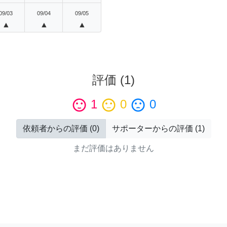
09/03
09/04
09/05
▲
▲
▲
評価
(
1
)
sentiment_satisfied
1
sentiment_neutral
0
sentiment_dissatisfied
0
依頼者からの評価
(
0
)
サポーターからの評価
(
1
)
まだ評価はありません