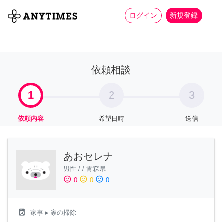
more_horiz
全て
修理・組立
家事
ログイン
新規登録
依頼相談
1
2
3
依頼内容
希望日時
送信
あおセレナ
男性
/
/
青森県
sentiment_satisfied
sentiment_neutral
sentiment_dissatisfied
0
0
0
local_laundry_service
家事
▸ 家の掃除