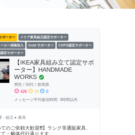
サポーター
イケア家具組立認定サポーター
ワーカー保険加入
Gold サポーター
COFO認定サポーター
ル認定サポーター
【IKEA家具組み立て認定サポ
ーター】HANDMADE
WORKS
check_circle
男性
/
50代
/
群馬県
sentiment_satisfied
sentiment_neutral
sentiment_dissatisfied
426
10
0
メッセージ平均返信時間: 3時間以内
理・組立
▸ 家具
てのご依頼大歓迎❗❗】ラシク等通販家具、
立て・解体代行承ります。