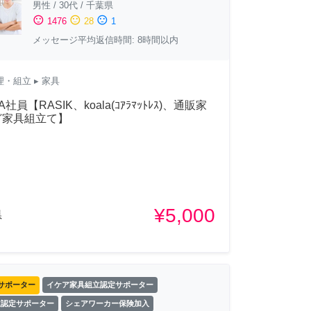
男性
/
30代
/
千葉県
sentiment_satisfied
sentiment_neutral
sentiment_dissatisfied
1476
28
1
メッセージ平均返信時間: 8時間以内
理・組立
▸ 家具
A社員【RASIK、koala(ｺｱﾗﾏｯﾄﾚｽ)、通販家
ど家具組立て】
¥5,000
県
サポーター
イケア家具組立認定サポーター
立認定サポーター
シェアワーカー保険加入