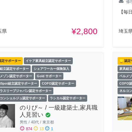
weekend
修
【毎日
¥2,800
玉県
埼玉
認定サポーター
イケア家具組立認定サポーター
認定
組立認定サポーター
シェアワーカー保険加入
家具組
メゾン認定サポーター
Gold サポーター
ベルメ
exiSpot組立認定サポーター
COFO認定サポーター
COFO
ラスリープジャパン認定サポーター
ネルコ
コンシェルジュ認定サポーター
ラシカル認定サポーター
のりぴ～ / 一級建築士,家具職
人見習い
check_circle
男性
/
40代
/
東京都
sentiment_satisfied
sentiment_neutral
sentiment_dissatisfied
874
13
1