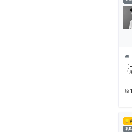
ネル
weekend
【
『
埼
家具