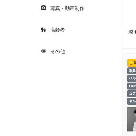
camera_alt
写真・動画制作
escalator_warning
高齢者
埼
attachment
その他
家具
ベル
Fl
コア
ネル