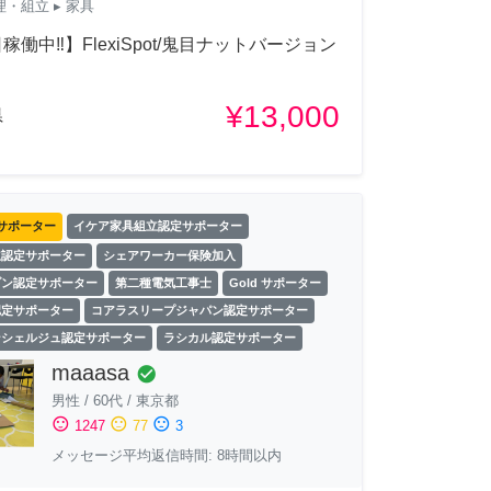
理・組立
▸ 家具
稼働中‼︎】FlexiSpot/鬼目ナットバージョン
¥13,000
県
サポーター
イケア家具組立認定サポーター
立認定サポーター
シェアワーカー保険加入
ゾン認定サポーター
第二種電気工事士
Gold サポーター
認定サポーター
コアラスリープジャパン認定サポーター
ンシェルジュ認定サポーター
ラシカル認定サポーター
maaasa
check_circle
男性
/
60代
/
東京都
sentiment_satisfied
sentiment_neutral
sentiment_dissatisfied
1247
77
3
メッセージ平均返信時間: 8時間以内