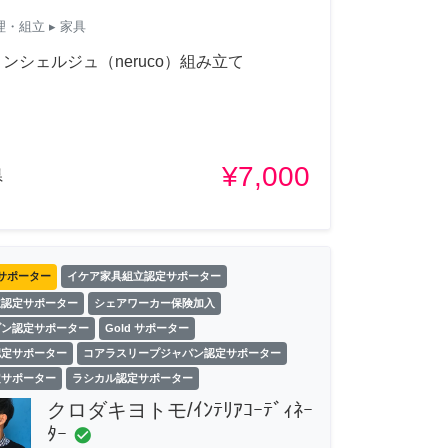
理・組立
▸ 家具
ンシェルジュ（neruco）組み立て
¥7,000
県
サポーター
イケア家具組立認定サポーター
立認定サポーター
シェアワーカー保険加入
ゾン認定サポーター
Gold サポーター
認定サポーター
コアラスリープジャパン認定サポーター
定サポーター
ラシカル認定サポーター
クロダキヨトモ/ｲﾝﾃﾘｱｺｰﾃﾞｨﾈｰ
ﾀｰ
check_circle