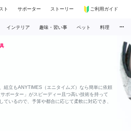
スト
サポーター
ストーリー
ご利用ガイド
more_horiz
インテリア
趣味・習い事
ペット
料理
具
組立もANYTIMES（エニタイムズ）なら簡単に依頼
認定サポーター」がスピーディー且つ高い技術を持って
しているので、予算や都合に応じて柔軟に対応でき、