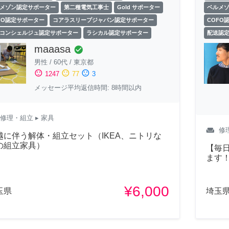
メゾン認定サポーター
第二種電気工事士
Gold サポーター
ベルメ
FO認定サポーター
コアラスリープジャパン認定サポーター
COFO
コンシェルジュ認定サポーター
ラシカル認定サポーター
配送認
maaasa
check_circle
男性
/
60代
/
東京都
sentiment_satisfied
sentiment_neutral
sentiment_dissatisfied
1247
77
3
メッセージ平均返信時間: 8時間以内
修理・組立
▸ 家具
weekend
修
越に伴う解体・組立セット（IKEA、ニトリな
の組立家具）
【毎日
ます
¥6,000
玉県
埼玉