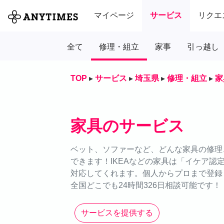
マイページ
サービス
リクエ
全て
修理・組立
家事
引っ越し
TOP
▸
サービス
▸
埼玉県
▸
修理・組立
▸
家
家具のサービス
ベット、ソファーなど、どんな家具の修理、
できます！IKEAなどの家具は「イケア
対応してくれます。個人からプロまで登録
全国どこでも24時間326日相談可能です！
サービスを提供する