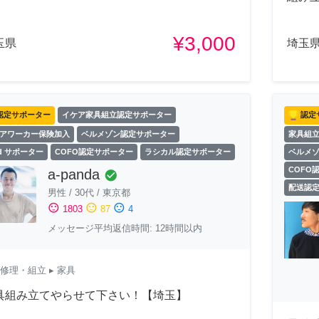
¥3,000
玉県
埼玉
認定サポーター
イケア家具組立認定サポーター
認定
アワーカー保険加入
ベルメゾン認定サポーター
家具組
ld サポーター
COFO認定サポーター
ラシカル認定サポーター
ベルメ
COFO
a-panda
check_circle
配送認
男性
/
30代
/
東京都
sentiment_satisfied
sentiment_neutral
sentiment_dissatisfied
1803
87
4
メッセージ平均返信時間: 12時間以内
修理・組立
▸ 家具
具組み立てやらせて下さい！【埼玉】