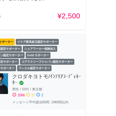
¥2,500
県
サポーター
イケア家具組立認定サポーター
立認定サポーター
シェアワーカー保険加入
ゾン認定サポーター
Gold サポーター
認定サポーター
コアラスリープジャパン認定サポーター
定サポーター
ラシカル認定サポーター
クロダキヨトモ/ｲﾝﾃﾘｱｺｰﾃﾞｨﾈｰ
ﾀｰ
check_circle
男性
/
50代
/
東京都
sentiment_satisfied
sentiment_neutral
sentiment_dissatisfied
2066
27
2
メッセージ平均返信時間: 24時間以内