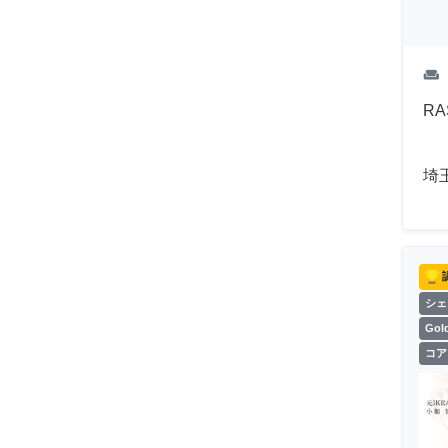
weekend
R
埼
シェ
Go
コア