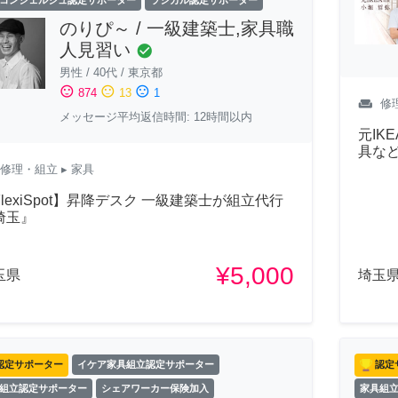
コンシェルジュ認定サポーター
ラシカル認定サポーター
のりぴ～ / 一級建築士,家具職
人見習い
check_circle
男性
/
40代
/
東京都
sentiment_satisfied
sentiment_neutral
sentiment_dissatisfied
874
13
1
weekend
修
メッセージ平均返信時間: 12時間以内
元IKE
具な
修理・組立
▸ 家具
FlexiSpot】昇降デスク 一級建築士が組立代行
埼玉』
¥5,000
玉県
埼玉
認定サポーター
イケア家具組立認定サポーター
認定
組立認定サポーター
シェアワーカー保険加入
家具組