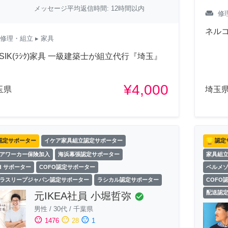
メッセージ平均返信時間: 12時間以内
weekend
修
ネルコ
修理・組立
▸ 家具
ASIK(ﾗｼｸ)家具 一級建築士が組立代行『埼玉』
¥4,000
玉県
埼玉
認定サポーター
イケア家具組立認定サポーター
認定
アワーカー保険加入
海浜幕張認定サポーター
家具組
ld サポーター
COFO認定サポーター
ベルメ
ラスリープジャパン認定サポーター
ラシカル認定サポーター
COFO
配送認
元IKEA社員 小堀哲弥
check_circle
男性
/
30代
/
千葉県
sentiment_satisfied
sentiment_neutral
sentiment_dissatisfied
1476
28
1