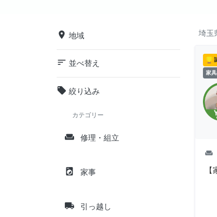
埼玉
place
地域
sort
並べ替え
家具
local_offer
絞り込み
カテゴリー
weekend
修理・組立
weekend
【
local_laundry_service
家事
local_shipping
引っ越し