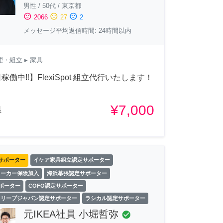
男性
/
50代
/
東京都
sentiment_satisfied
sentiment_neutral
sentiment_dissatisfied
2066
27
2
メッセージ平均返信時間: 24時間以内
理・組立
▸ 家具
稼働中‼︎】FlexiSpot 組立代行いたします！
¥7,000
県
サポーター
イケア家具組立認定サポーター
ワーカー保険加入
海浜幕張認定サポーター
サポーター
COFO認定サポーター
スリープジャパン認定サポーター
ラシカル認定サポーター
元IKEA社員 小堀哲弥
check_circle