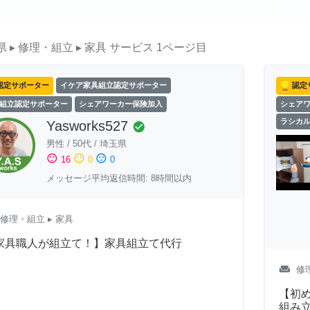
県
▸ 修理・組立
▸ 家具
サービス
1ページ目
認定サポーター
イケア家具組立認定サポーター
認定
組立認定サポーター
シェアワーカー保険加入
シェア
ラシカ
Yasworks527
check_circle
男性
/
50代
/
埼玉県
sentiment_satisfied
sentiment_neutral
sentiment_dissatisfied
16
0
0
メッセージ平均返信時間: 8時間以内
修理・組立
▸ 家具
家具職人が組立て！】家具組立て代行
weekend
修
【初め
組み