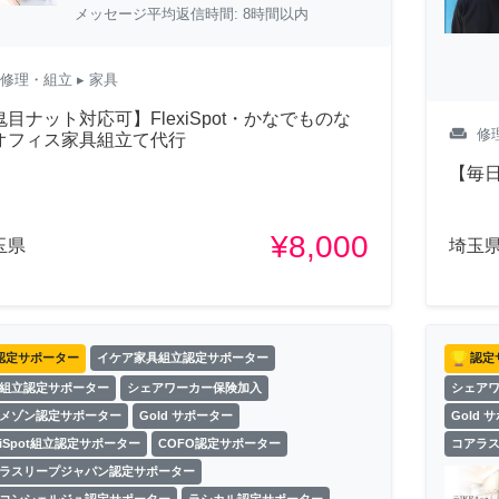
メッセージ平均返信時間: 8時間以内
修理・組立
▸ 家具
鬼目ナット対応可】FlexiSpot・かなでものな
weekend
修
オフィス家具組立て代行
【毎日
¥8,000
玉県
埼玉
認定サポーター
イケア家具組立認定サポーター
認定
組立認定サポーター
シェアワーカー保険加入
シェア
メゾン認定サポーター
Gold サポーター
Gold 
exiSpot組立認定サポーター
COFO認定サポーター
コアラ
ラスリープジャパン認定サポーター