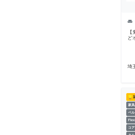
weekend
【
ど
埼
家具
ベル
Fl
コア