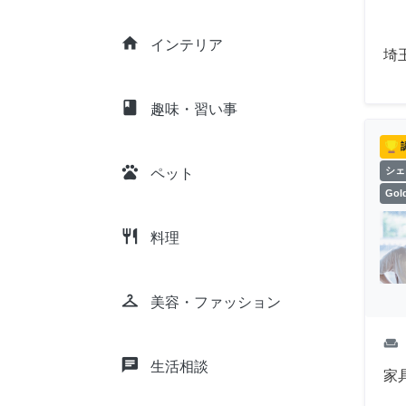
home
インテリア
埼
class
趣味・習い事
pets
シェ
ペット
Go
restaurant
料理
checkroom
美容・ファッション
weekend
chat
生活相談
家