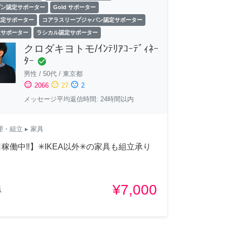
ゾン認定サポーター
Gold サポーター
認定サポーター
コアラスリープジャパン認定サポーター
定サポーター
ラシカル認定サポーター
クロダキヨトモ/ｲﾝﾃﾘｱｺｰﾃﾞｨﾈｰ
ﾀｰ
check_circle
男性
/
50代
/
東京都
sentiment_satisfied
sentiment_neutral
sentiment_dissatisfied
2066
27
2
メッセージ平均返信時間: 24時間以内
理・組立
▸ 家具
稼働中‼︎】✳︎IKEA以外✳︎の家具も組立承り
！
¥7,000
県