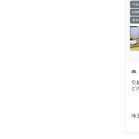
ベル
CO
ネル
weekend
引
ど
埼