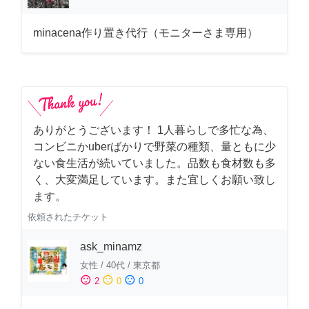
minacena作り置き代行（モニターさま専用）
ありがとうございます！ 1人暮らしで多忙な為、
コンビニかuberばかりで野菜の種類、量ともに少
ない食生活が続いていました。品数も食材数も多
く、大変満足しています。また宜しくお願い致し
ます。
依頼されたチケット
ask_minamz
女性
/
40代
/
東京都
sentiment_satisfied
sentiment_neutral
sentiment_dissatisfied
2
0
0