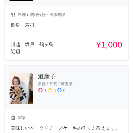
restaurant
料理
▸ 料理代行・出張料理
刺身、寿司
¥1,000
川越 坂戸 鶴ヶ島
近辺
道産子
男性
/
70代
/
埼玉県
sentiment_satisfied
sentiment_neutral
sentiment_dissatisfied
1
0
0
local_laundry_service
家事
美味しいベークドチーズケーキの作り方教えます。