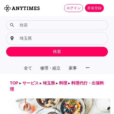
ログイン
新規登録
search
place
検索
more_horiz
全て
修理・組立
家事
TOP
▸
サービス
▸
埼玉県
▸
料理
▸
料理代行・出張料
理