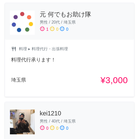
元 何でもお助け隊
男性
/
20代
/
埼玉県
sentiment_satisfied
sentiment_neutral
sentiment_dissatisfied
1
0
0
restaurant
料理
▸ 料理代行・出張料理
料理代行承ります！
¥3,000
埼玉県
kei1210
男性
/
40代
/
埼玉県
sentiment_satisfied
sentiment_neutral
sentiment_dissatisfied
0
0
0