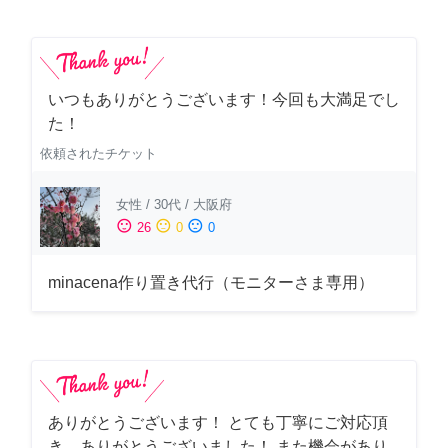
いつもありがとうございます！今回も大満足でし
た！
依頼されたチケット
女性
/
30代
/
大阪府
sentiment_satisfied
sentiment_neutral
sentiment_dissatisfied
26
0
0
minacena作り置き代行（モニターさま専用）
ありがとうございます！ とても丁寧にご対応頂
き、ありがとうございました！ また機会があり