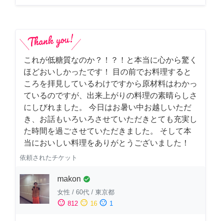
これが低糖質なのか？！？！と本当に心から驚く
ほどおいしかったです！ 目の前でお料理すると
ころを拝見しているわけですから原材料はわかっ
ているのですが、出来上がりの料理の素晴らしさ
にしびれました。 今日はお暑い中お越しいただ
き、お話もいろいろさせていただきとても充実し
た時間を過ごさせていただきました。 そして本
当においしい料理をありがとうございました！
依頼されたチケット
makon
check_circle
女性
/
60代
/
東京都
sentiment_satisfied
sentiment_neutral
sentiment_dissatisfied
812
16
1