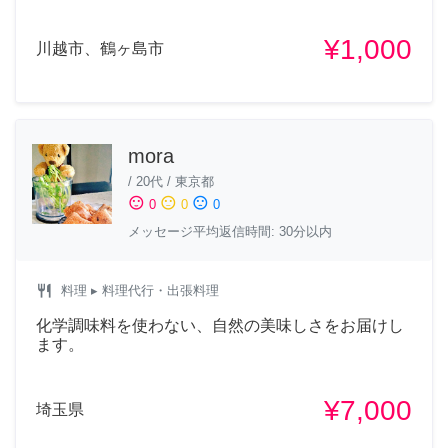
¥1,000
川越市、鶴ヶ島市
mora
/
20代
/
東京都
sentiment_satisfied
sentiment_neutral
sentiment_dissatisfied
0
0
0
メッセージ平均返信時間: 30分以内
restaurant
料理
▸ 料理代行・出張料理
化学調味料を使わない、自然の美味しさをお届けし
ます。
¥7,000
埼玉県