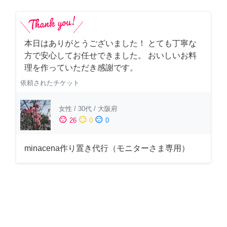
本日はありがとうございました！ とても丁寧な
方で安心してお任せできました。 おいしいお料
理を作っていただき感謝です。
依頼されたチケット
女性
/
30代
/
大阪府
sentiment_satisfied
sentiment_neutral
sentiment_dissatisfied
26
0
0
minacena作り置き代行（モニターさま専用）