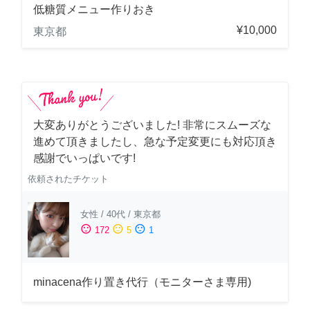
低糖質メニュー作りおき
¥10,000
東京都
大変ありがとうございました! 非常にスムーズな
進めて頂きましたし、急な予定変更にも対応頂き
感謝でいっぱいです!
依頼されたチケット
女性
/
40代
/
東京都
sentiment_satisfied
sentiment_neutral
sentiment_dissatisfied
172
5
1
minacena作り置き代行（モニターさま専用)