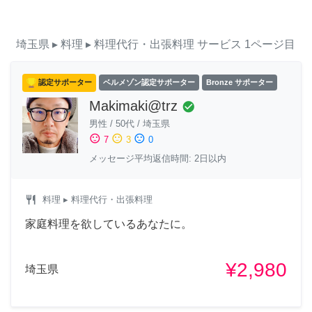
埼玉県
▸ 料理
▸ 料理代行・出張料理
サービス
1ページ目
認定サポーター
ベルメゾン認定サポーター
Bronze サポーター
Makimaki@trz
check_circle
男性
/
50代
/
埼玉県
sentiment_satisfied
sentiment_neutral
sentiment_dissatisfied
7
3
0
メッセージ平均返信時間: 2日以内
restaurant
料理
▸ 料理代行・出張料理
家庭料理を欲しているあなたに。
¥2,980
埼玉県