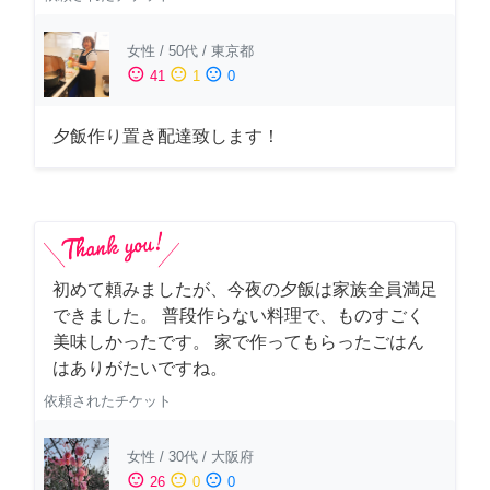
女性
/
50代
/
東京都
sentiment_satisfied
sentiment_neutral
sentiment_dissatisfied
41
1
0
夕飯作り置き配達致します！
初めて頼みましたが、今夜の夕飯は家族全員満足
できました。 普段作らない料理で、ものすごく
美味しかったです。 家で作ってもらったごはん
はありがたいですね。
依頼されたチケット
女性
/
30代
/
大阪府
sentiment_satisfied
sentiment_neutral
sentiment_dissatisfied
26
0
0