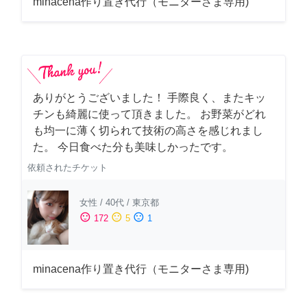
minacena作り置き代行（モニターさま専用)
ありがとうございました！ 手際良く、またキッ
チンも綺麗に使って頂きました。 お野菜がどれ
も均一に薄く切られて技術の高さを感じれまし
た。 今日食べた分も美味しかったです。
依頼されたチケット
女性
/
40代
/
東京都
sentiment_satisfied
sentiment_neutral
sentiment_dissatisfied
172
5
1
minacena作り置き代行（モニターさま専用)