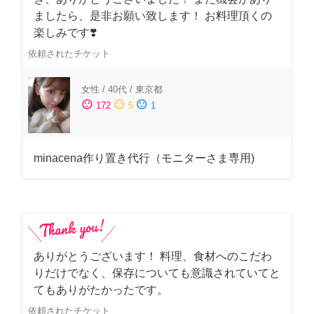
ましたら、是非お願い致します！ お料理頂くの
楽しみです❣️
依頼されたチケット
女性
/
40代
/
東京都
sentiment_satisfied
sentiment_neutral
sentiment_dissatisfied
172
5
1
minacena作り置き代行（モニターさま専用)
ありがとうございます！ 料理、食材へのこだわ
りだけでなく、保存についても意識されていてと
てもありがたかったです。
依頼されたチケット