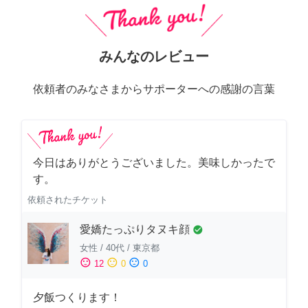
みんなのレビュー
依頼者のみなさまからサポーターへの感謝の言葉
今日はありがとうございました。美味しかったで
す。
依頼されたチケット
愛嬌たっぷりタヌキ顔
check_circle
女性
/
40代
/
東京都
sentiment_satisfied
sentiment_neutral
sentiment_dissatisfied
12
0
0
夕飯つくります！