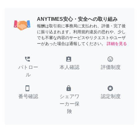
ANYTIMES安心・安全への取り組み
報酬は取引前に事務局に支払われ、評価・完了後
に振り込まれます。利用規約違反の恐れや、少し
でも不審な内容のサービスやリクエストやユーザ
ーがあった場合は通報してください。
詳細を見る
perm_phone_msg
assignment_ind
tag_faces
パトロー
本人確認
評価制度
ル
smartphone
lock
stars
番号確認
シェアワ
認定制度
ーカー保
険