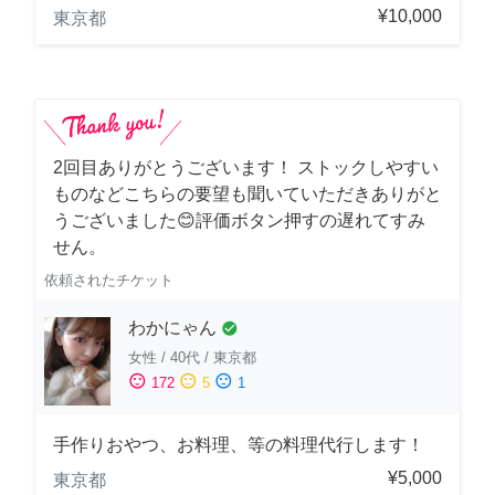
¥10,000
東京都
2回目ありがとうございます！ ストックしやすい
ものなどこちらの要望も聞いていただきありがと
うございました😊評価ボタン押すの遅れてすみ
せん。
依頼されたチケット
わかにゃん
check_circle
女性
/
40代
/
東京都
sentiment_satisfied
sentiment_neutral
sentiment_dissatisfied
172
5
1
手作りおやつ、お料理、等の料理代行します！
¥5,000
東京都