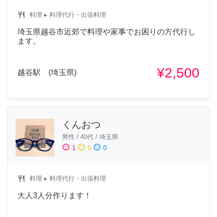
restaurant
料理
▸ 料理代行・出張料理
埼玉県越谷市近郊で料理や家事でお困りの方代行し
ます。
¥2,500
越谷駅 (埼玉県)
くんおつ
男性
/
40代
/
埼玉県
sentiment_satisfied
sentiment_neutral
sentiment_dissatisfied
1
0
0
restaurant
料理
▸ 料理代行・出張料理
大人3人分作ります！