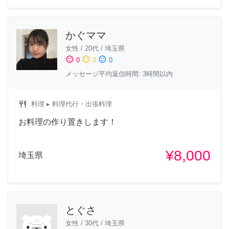
かぐママ
女性
/
20代
/
埼玉県
sentiment_satisfied
sentiment_neutral
sentiment_dissatisfied
0
0
0
メッセージ平均返信時間: 3時間以内
restaurant
料理
▸ 料理代行・出張料理
お料理の作り置きします！
¥8,000
埼玉県
とぐさ
女性
/
30代
/
埼玉県