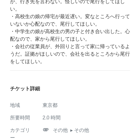
が、行き先を言わない。怪しいので尾行をしてほし
い。
・高校生の娘の帰宅が最近遅い。変なところへ行って
いないか心配なので、尾行してほしい。
・中学生の娘が高校生の男の子と付き合い出した。心
配なので、家から尾行してほしい。
・会社の従業員が、外回りと言って家に帰っているよ
うだ。証拠がほしいので、会社を出るところから尾行
をしてほしい。
チケット詳細
地域
東京都
所要時間
2.0
時間
attachment
カテゴリ
その他
▸ その他
ー