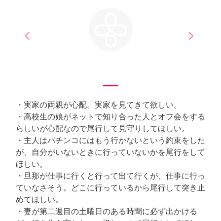
arrow_back_ios
arrow_forward_ios
Previous
Next
・実家の両親が心配。実家を見てきて欲しい。
・高校生の娘がネットで知り合った人とオフ会をする
らしいが心配なので尾行して見守りしてほしい。
・主人はパチンコにはもう行かないという約束をした
が、自分がいないときに行っていないかを尾行をして
ほしい。
・旦那が仕事に行くと行って出て行くが、仕事に行っ
ていなさそう。どこに行っているから尾行して突き止
めてほしい。
・妻が第二週目の土曜日のある時間に必ず出かける