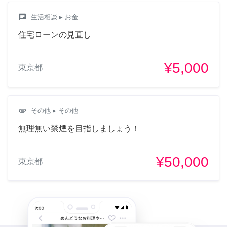
chat
生活相談
▸ お金
住宅ローンの見直し
¥5,000
東京都
attachment
その他
▸ その他
無理無い禁煙を目指しましょう！
¥50,000
東京都