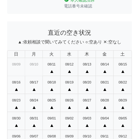
本人確認済み
電話番号未確認
直近の空き状況
▲:
依頼相談で聞いてみてください
○:
空あり
✕:
空なし
日
月
火
水
木
金
土
08/09
08/10
08/11
08/12
08/13
08/14
08/15
▲
▲
▲
▲
▲
08/16
08/17
08/18
08/19
08/20
08/21
08/22
▲
▲
▲
▲
▲
▲
▲
08/23
08/24
08/25
08/26
08/27
08/28
08/29
▲
▲
▲
▲
▲
▲
▲
08/30
08/31
09/01
09/02
09/03
09/04
09/05
▲
▲
▲
▲
▲
▲
▲
09/06
09/07
09/08
09/09
09/10
09/11
09/12