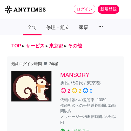
ログイン
新規登録
more_horiz
全て
修理・組立
家事
TOP
▸
サービス
▸
東京都
▸
その他
fiber_manual_record
最終ログイン時間
2年前
MANSORY
男性
/
50代
/
東京都
sentiment_satisfied
sentiment_neutral
sentiment_dissatisfied
2
2
0
依頼相談への返答率: 100%
依頼相談への平均返答時間: 12時
間以内
メッセージ平均返信時間: 30分以
内
check_circle