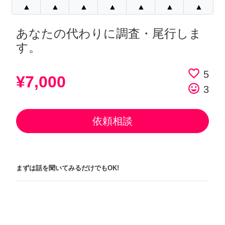
▲
▲
▲
▲
▲
▲
▲
あなたの代わりに調査・尾行しま
す。
favorite_border
5
¥7,000
tag_faces
3
依頼相談
まずは話を聞いてみるだけでもOK!