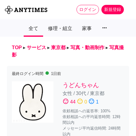
ログイン
新規登録
more_horiz
全て
修理・組立
家事
TOP
▸
サービス
▸
東京都
▸
写真・動画制作
▸
写真撮
影
fiber_manual_record
最終ログイン時間
1日前
うどんちゃん
女性
/
30代
/
東京都
sentiment_satisfied
sentiment_neutral
sentiment_dissatisfied
44
0
1
依頼相談への返答率: 100%
依頼相談への平均返答時間: 12時
間以内
メッセージ平均返信時間: 24時間
以内