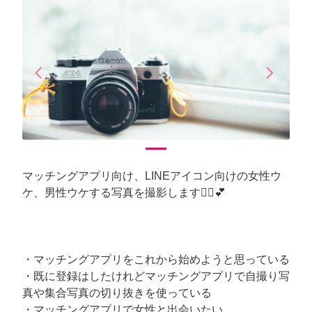
arrow_back_ios
arrow_forward_ios
Previous
Next
マッチングアプリ向け、LINEアイコン向けの女性ウ
ケ、男性ウケする写真を撮影します🙆‍♀️💕
・マッチングアプリをこれから始めようと思っている
・既に登録はしたけれどマッチングアプリで自撮り写
真や集合写真の切り抜きを使っている
・マッチングアプリで女性と出会いたい