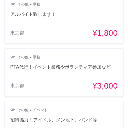
attachment
その他
▸ 事務
アルバイト致します！
¥1,800
東京都
attachment
その他
▸ 事務
PTA代行！イベント業務やボランティア参加など
¥3,000
東京都
attachment
その他
▸ イベント
招待協力！アイドル、メン地下、バンド等