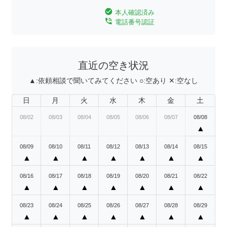
check_circle
本人確認済み
phone_in_talk
電話番号認証
直近の空き状況
▲:
依頼相談で聞いてみてください
○:
空あり
✕:
空なし
日
月
火
水
木
金
土
08/02
08/03
08/04
08/05
08/06
08/07
08/08
▲
08/09
08/10
08/11
08/12
08/13
08/14
08/15
▲
▲
▲
▲
▲
▲
▲
08/16
08/17
08/18
08/19
08/20
08/21
08/22
▲
▲
▲
▲
▲
▲
▲
08/23
08/24
08/25
08/26
08/27
08/28
08/29
▲
▲
▲
▲
▲
▲
▲