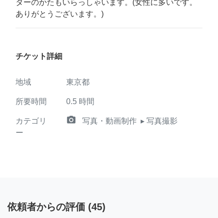
ターのかたもいらっしゃいます。(女性に多いです。
ありがとうございます。)
チケット詳細
地域
東京都
所要時間
0.5
時間
camera_alt
カテゴリ
写真・動画制作
▸ 写真撮影
ー
依頼者からの評価
(
45
)