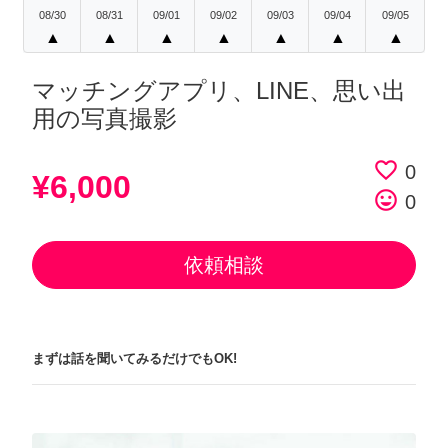
08/30
08/31
09/01
09/02
09/03
09/04
09/05
▲
▲
▲
▲
▲
▲
▲
マッチングアプリ、LINE、思い出
用の写真撮影
favorite_border
0
¥6,000
tag_faces
0
依頼相談
まずは話を聞いてみるだけでもOK!