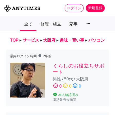
ログイン
新規登録
more_horiz
全て
修理・組立
家事
TOP
▸
サービス
▸
大阪府
▸
趣味・習い事
▸
パソコン
fiber_manual_record
最終ログイン時間
2年前
くらしのお役立ちサポ
ート
男性
/
50代
/
大阪府
sentiment_satisfied
sentiment_neutral
sentiment_dissatisfied
0
0
0
check_circle
本人確認済み
電話番号未確認