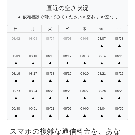
直近の空き状況
▲:
依頼相談で聞いてみてください
○:
空あり
✕:
空なし
日
月
火
水
木
金
土
08/02
08/03
08/04
08/05
08/06
08/07
08/08
▲
▲
08/09
08/10
08/11
08/12
08/13
08/14
08/15
▲
▲
▲
▲
▲
▲
▲
08/16
08/17
08/18
08/19
08/20
08/21
08/22
▲
▲
▲
▲
▲
▲
▲
08/23
08/24
08/25
08/26
08/27
08/28
08/29
▲
▲
▲
▲
▲
▲
▲
08/30
08/31
09/01
09/02
09/03
09/04
09/05
▲
▲
▲
▲
▲
▲
▲
スマホの複雑な通信料金を、あな