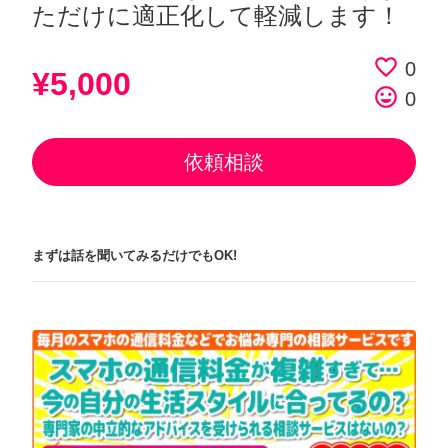
ただけに適正化して軽減します！
favorite_border
0
¥5,000
tag_faces
0
依頼相談
まずは話を聞いてみるだけでもOK!