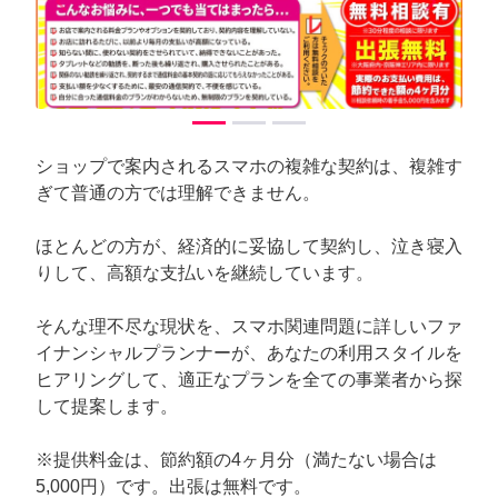
arrow_back_ios
arrow_forward_ios
Previous
Next
ショップで案内されるスマホの複雑な契約は、複雑す
ぎて普通の方では理解できません。
ほとんどの方が、経済的に妥協して契約し、泣き寝入
りして、高額な支払いを継続しています。
そんな理不尽な現状を、スマホ関連問題に詳しいファ
イナンシャルプランナーが、あなたの利用スタイルを
ヒアリングして、適正なプランを全ての事業者から探
して提案します。
※提供料金は、節約額の4ヶ月分（満たない場合は
5,000円）です。出張は無料です。